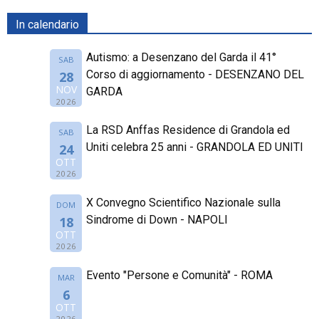
In calendario
Autismo: a Desenzano del Garda il 41°
SAB
Corso di aggiornamento - DESENZANO DEL
28
NOV
GARDA
2026
La RSD Anffas Residence di Grandola ed
SAB
Uniti celebra 25 anni - GRANDOLA ED UNITI
24
OTT
2026
X Convegno Scientifico Nazionale sulla
DOM
Sindrome di Down - NAPOLI
18
OTT
2026
Evento "Persone e Comunità" - ROMA
MAR
6
OTT
2026