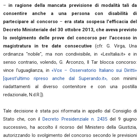
–
in ragione della mancata previsione di modalità tali da
consentire anche a una persona con disabilità di
partecipare al concorso
–
era stata sospesa l'efficacia del
Decreto Ministeriale del 30 ottobre 2013, che aveva previsto
lo svolgimento delle prove del concorso per l'accesso in
magistratura in tre date consecutive
(cfr. G. Virga, Una
ordinanza "nobile", ma non condivisibile, in «LexItalia.it» e in
senso contrario, volendo, G. Arconzo, Il Tar blocca concorso:
vince l'uguaglianza, in
«Vox – Osservatorio Italiano sui Diritti»
[quest'ultimo ripreso anche dal Superando.it»,
con minimi
riadattamenti al diverso contenitore e con una postilla
redazionale, N.d.R.]).
Tale decisione è stata poi riformata in appello dal Consiglio di
Stato che, con il
Decreto Presidenziale n. 2435
del 9 giugno
successivo, ha accolto il ricorso del Ministero della Giustizia,
autorizzando lo svolgimento del concorso secondo le previsioni