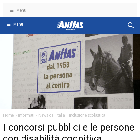
Menu
Menu
Home
Informati
News dall'Italia
Inclusione scolastica
I concorsi pubblici e le persone
con disabilità cognitiva