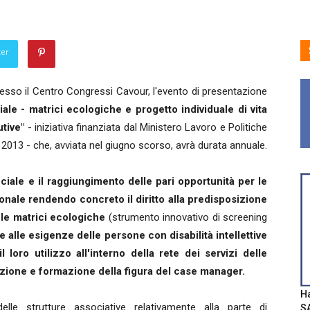
ter
resso il Centro Congressi Cavour, l'evento di presentazione
iale - matrici ecologiche e progetto individuale di vita
utive"
- iniziativa finanziata dal Ministero Lavoro e Politiche
ità 2013 - che, avviata nel giugno scorso, avrà durata annuale.
ociale e il raggiungimento delle pari opportunità per le
zionale rendendo concreto il diritto alla predisposizione
 le matrici ecologiche
(strumento innovativo di screening
e alle esigenze delle persone con disabilità intellettive
l loro utilizzo all'interno della rete dei servizi delle
azione e formazione della figura del case manager.
Ha
lle strutture associative relativamente alla parte di
SA