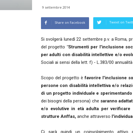
9 settembre 2014
Tweet on Twit
Share on Facebook
Si svolgerà lunedì 22 settembre p.v. a Roma, p
del progetto
"Strumenti per l'inclusione soc
per adulti con disabilità intellettive e/o evol
Sociali ai sensi della lett. f) - L.383/00 annual
Scopo del progetto è
favorire l'inclusione s
persone con disabilità intellettiva e/o rela
di un progetto individuale e sperimentando
dei bisogni della persona) che
saranno adattat
e/o evolutive in età adulta per verificare i
strutture Anffas,
anche attraverso
l'individu
Ci sarà quindi un coinvolgimento attivo de