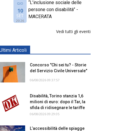
“L’inclusione sociale delle
GIO
persone con disabilità” -
10
SET
MACERATA
2026
Vedi tutti gli eventi
Ultimi Articoli
Concorso "Chi sei tu? - Storie
del Servizio Civile Universale"
06/08/2026 09:37:57
Disabilità, Torino stanzia 1,6
milioni di euro: dopo il Tar, la
sfida di ridisegnare le tariffe
06/08/2026 09:29:05
L’accessibilità delle spiagge