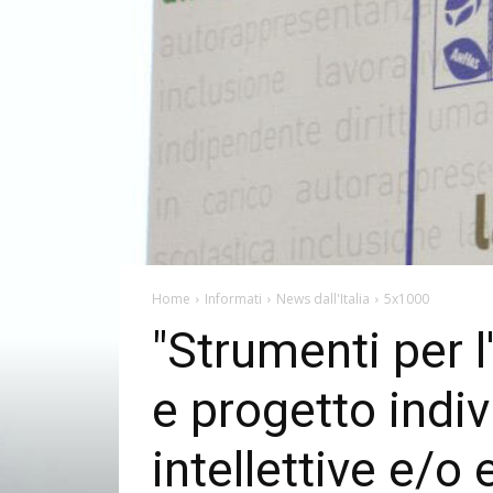
Home
Informati
News dall'Italia
5x1000
"Strumenti per l
e progetto indivi
intellettive e/o 