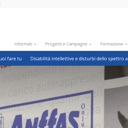
t
Informati
Progetti e Campagne
Formazione
oi fare tu
Disabilità intellettive e disturbi dello spettro a
Inclusione scolastica
Inclusione lavorativa
Notizie dalla FISH
Politiche sociali
Sport
Pillole
Formazione
Avvisi, bandi
Ricerca e Scienza
Welfare locale