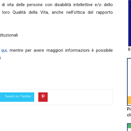
di vita delle persone con disabilità intellettive e/o dello
a loro Qualità della Vita, anche nell'ottica del rapporto
ituzionali
I
e
qui,
mentre per avere maggiori informazioni è possibile
i
Tweet on Twitter
Pi
cl