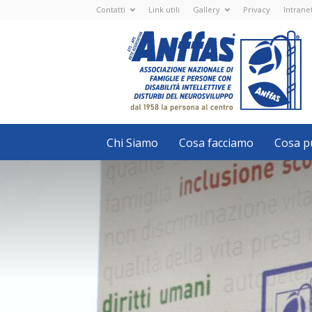
Contatti
Link utili
Gallery
Privacy
Intrane
Anffas
Nazionale
ETS
-
APS
-
Associazione
Nazionale
di
Famiglie
e
Persone
con
Chi Siamo
Cosa facciamo
Cosa pu
disabilità
intellettive
e
disturbi
del
neurosviluppo