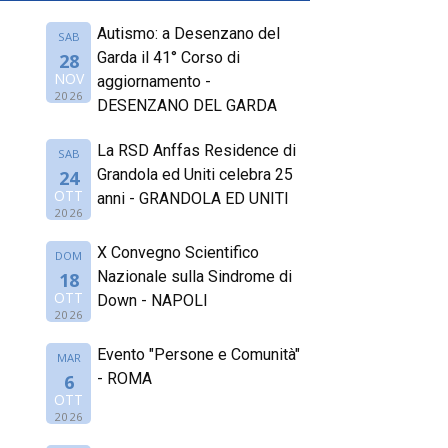
Autismo: a Desenzano del
SAB
Garda il 41° Corso di
28
NOV
aggiornamento -
2026
DESENZANO DEL GARDA
La RSD Anffas Residence di
SAB
Grandola ed Uniti celebra 25
24
OTT
anni - GRANDOLA ED UNITI
2026
X Convegno Scientifico
DOM
Nazionale sulla Sindrome di
18
OTT
Down - NAPOLI
2026
Evento "Persone e Comunità"
MAR
- ROMA
6
OTT
2026