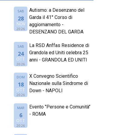
Autismo: a Desenzano del
SAB
Garda il 41° Corso di
28
NOV
aggiornamento -
2026
DESENZANO DEL GARDA
La RSD Anffas Residence di
SAB
Grandola ed Uniti celebra 25
24
OTT
anni - GRANDOLA ED UNITI
2026
X Convegno Scientifico
DOM
Nazionale sulla Sindrome di
18
OTT
Down - NAPOLI
2026
Evento "Persone e Comunità"
MAR
- ROMA
6
OTT
2026