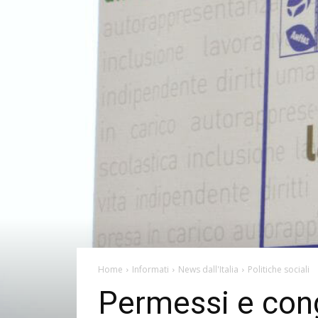
Home
Informati
News dall'Italia
Politiche sociali
Permessi e cong