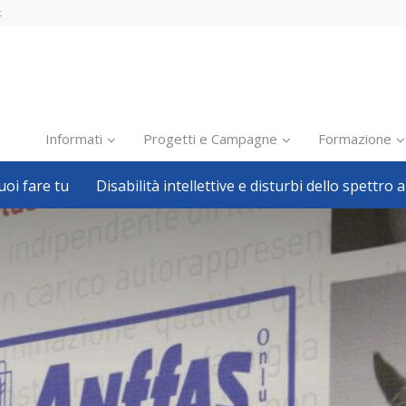
t
Informati
Progetti e Campagne
Formazione
oi fare tu
Disabilità intellettive e disturbi dello spettro a
Inclusione scolastica
Inclusione lavorativa
Notizie dalla FISH
Politiche sociali
Sport
Pillole
Formazione
Avvisi, bandi
Ricerca e Scienza
Welfare locale