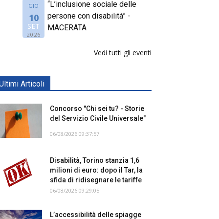
“L’inclusione sociale delle
GIO
persone con disabilità” -
10
SET
MACERATA
2026
Vedi tutti gli eventi
Ultimi Articoli
Concorso "Chi sei tu? - Storie
del Servizio Civile Universale"
06/08/2026 09:37:57
Disabilità, Torino stanzia 1,6
milioni di euro: dopo il Tar, la
sfida di ridisegnare le tariffe
06/08/2026 09:29:05
L’accessibilità delle spiagge