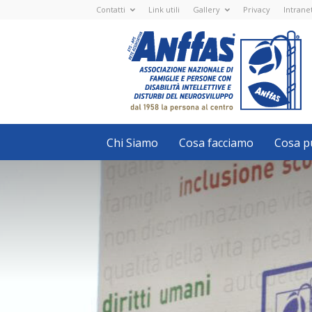
Contatti
Link utili
Gallery
Privacy
Intrane
Anffas
Nazionale
ETS
-
APS
-
Associazione
Nazionale
di
Famiglie
e
Persone
con
Chi Siamo
Cosa facciamo
Cosa pu
disabilità
intellettive
e
disturbi
del
neurosviluppo