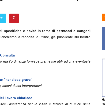
ter
 di
specifiche e novità in tema di permessi e congedi
elenchiamo a raccolta le utlime, già pubblicate sul nostro
 Consulta
o ma l'ordinanza fornisce premesse utili ad una eventuale
con "handicap grave"
 alcuni dubbi interpretativi
 del Lavoro chiarisce
Ha
sce l'assistenza per le visite e terapie al di fuori della
SA