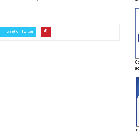
Tweet on Twitter
Co
ac
e