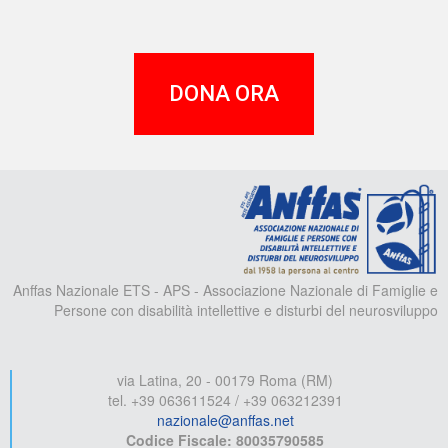
DONA ORA
A
Anffas Nazionale ETS - APS - Associazione Nazionale di Famiglie e
Persone con disabilità intellettive e disturbi del neurosviluppo
via Latina, 20 - 00179 Roma (RM)
tel. +39 063611524 / +39 063212391
nazionale@anffas.net
Codice Fiscale: 80035790585