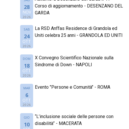
Corso di aggiornamento - DESENZANO DEL
28
NOV
GARDA
2026
La RSD Anffas Residence di Grandola ed
SAB
Uniti celebra 25 anni - GRANDOLA ED UNITI
24
OTT
2026
X Convegno Scientifico Nazionale sulla
DOM
Sindrome di Down - NAPOLI
18
OTT
2026
Evento "Persone e Comunità" - ROMA
MAR
6
OTT
2026
“L’inclusione sociale delle persone con
GIO
disabilità” - MACERATA
10