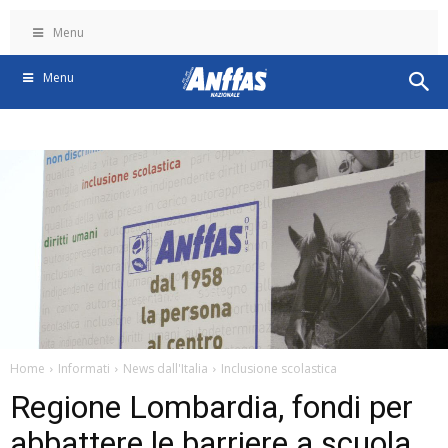
Menu
Menu
Home
Informati
News dall'Italia
Inclusione scolastica
Regione Lombardia, fondi per
abbattere le barriere a scuola