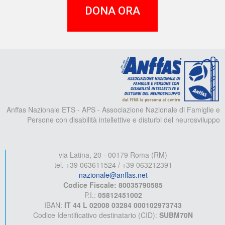
DONA ORA
A
Anffas Nazionale ETS - APS - Associazione Nazionale di Famiglie e
Persone con disabilità intellettive e disturbi del neurosviluppo
via Latina, 20 - 00179 Roma (RM)
tel. +39 063611524 / +39 063212391
nazionale@anffas.net
Codice Fiscale: 80035790585
P.I.:
05812451002
IBAN:
IT 44 L 02008 03284 000102973743
Codice Identificativo destinatario (CID):
SUBM70N