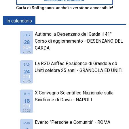
Carta di Solfagnano: anche in versione accessibile!
In calendario
Autismo: a Desenzano del Garda il 41°
SAB
Corso di aggiornamento - DESENZANO DEL
28
NOV
GARDA
2026
La RSD Anffas Residence di Grandola ed
SAB
Uniti celebra 25 anni - GRANDOLA ED UNITI
24
OTT
2026
X Convegno Scientifico Nazionale sulla
DOM
Sindrome di Down - NAPOLI
18
OTT
2026
Evento "Persone e Comunità" - ROMA
MAR