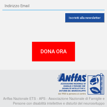
DONA ORA
A
Anffas Nazionale ETS - APS - Associazione Nazionale di Famiglie e
Persone con disabilità intellettive e disturbi del neurosviluppo