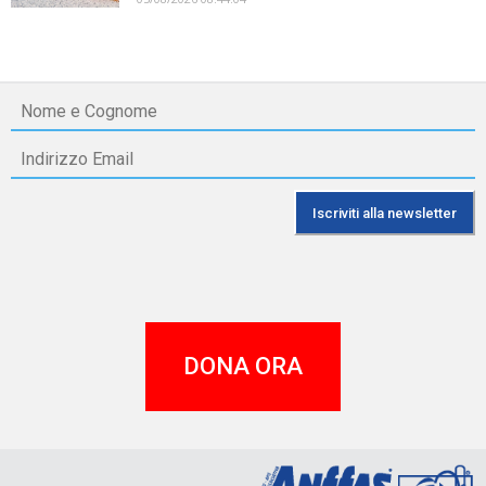
DONA ORA
A