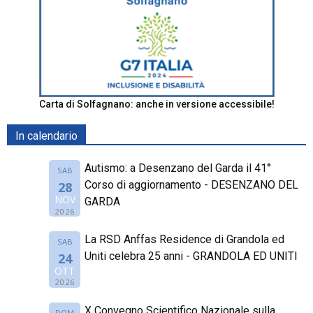
Carta di Solfagnano: anche in versione accessibile!
In calendario
Autismo: a Desenzano del Garda il 41°
SAB
Corso di aggiornamento - DESENZANO DEL
28
NOV
GARDA
2026
La RSD Anffas Residence di Grandola ed
SAB
Uniti celebra 25 anni - GRANDOLA ED UNITI
24
OTT
2026
X Convegno Scientifico Nazionale sulla
DOM