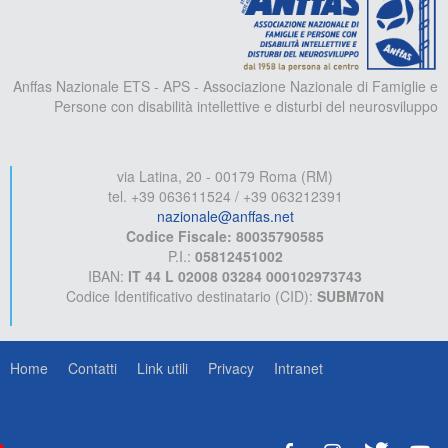
Anffas Nazionale ETS - APS - Associazione Nazionale di Famiglie e
Persone con disabilità intellettive e disturbi del neurosviluppo
via Latina, 20 - 00179 Roma (RM)
tel. +39 063611524 / +39 063212391
nazionale@anffas.net
Codice Fiscale: 80035790585
P.I.:
05812451002
IBAN:
IT 44 L 02008 03284 000102973743
Codice Identificativo destinatario (CID):
SUBM70N
Home
Contatti
Link utili
Privacy
Intranet