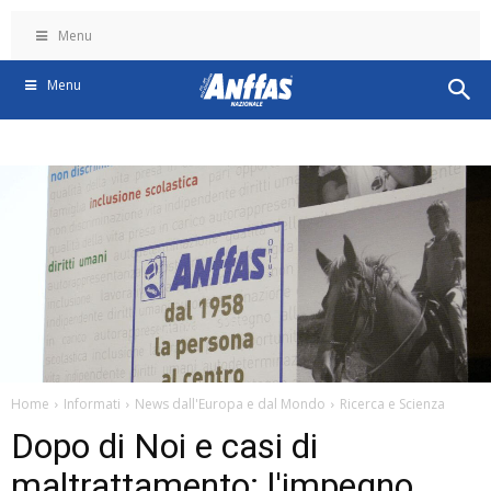
Menu
Menu
Home
Informati
News dall'Europa e dal Mondo
Ricerca e Scienza
Dopo di Noi e casi di
maltrattamento: l'impegno