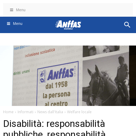
Menu
Menu
Home
Informati
News dall'Italia
Welfare locale
Disabilità: responsabilità
pubbliche, responsabilità