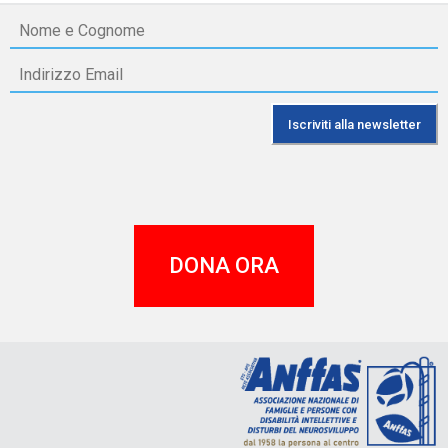
DONA ORA
A