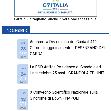
Carta di Solfagnano: anche in versione accessibile!
In calendario
Autismo: a Desenzano del Garda il 41°
SAB
Corso di aggiornamento - DESENZANO DEL
28
NOV
GARDA
2026
La RSD Anffas Residence di Grandola ed
SAB
Uniti celebra 25 anni - GRANDOLA ED UNITI
24
OTT
2026
X Convegno Scientifico Nazionale sulla
DOM
Sindrome di Down - NAPOLI
18
OTT
2026