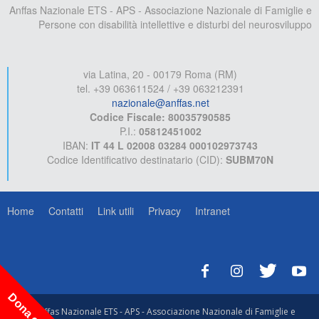
Anffas Nazionale ETS - APS - Associazione Nazionale di Famiglie e
Persone con disabilità intellettive e disturbi del neurosviluppo
via Latina, 20 - 00179 Roma (RM)
tel. +39 063611524 / +39 063212391
nazionale@anffas.net
Codice Fiscale: 80035790585
P.I.:
05812451002
IBAN:
IT 44 L 02008 03284 000102973743
Codice Identificativo destinatario (CID):
SUBM70N
Home
Contatti
Link utili
Privacy
Intranet
Dona ora!
© Anffas Nazionale ETS - APS - Associazione Nazionale di Famiglie e