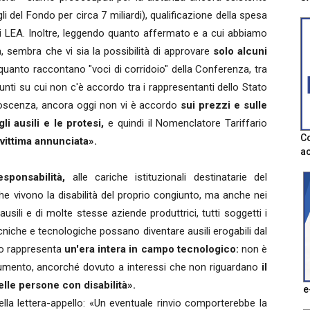
agli del Fondo per circa 7 miliardi), qualificazione della spesa
dai LEA. Inoltre, leggendo quanto affermato e a cui abbiamo
 sembra che vi sia la possibilità di approvare
solo alcuni
 quanto raccontano "voci di corridoio" della Conferenza, tra
unti su cui non c'è accordo tra i rappresentanti dello Stato
onoscenza, ancora oggi non vi è accordo
sui prezzi e sulle
i ausili e le protesi,
e quindi il Nomenclatore Tariffario
Co
vittima annunciata».
ac
sponsabilità,
alle cariche istituzionali destinatarie del
che vivono la disabilità del proprio congiunto, ma anche nei
 ausili e di molte stesse aziende produttrici, tutti soggetti i
cniche e tecnologiche possano diventare ausili erogabili dal
so rappresenta
un'era intera in campo tecnologico:
non è
 strumento, ancorché dovuto a interessi che non riguardano
il
le persone con disabilità».
e
la lettera-appello: «Un eventuale rinvio comporterebbe la