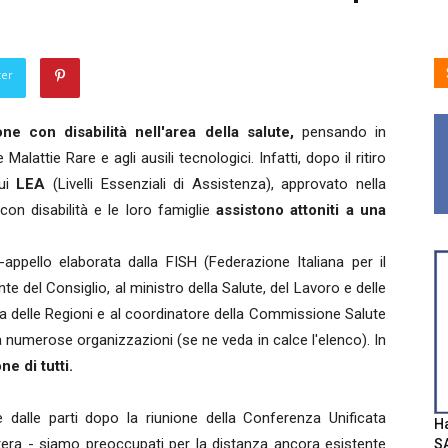
ter
one con disabilità nell'area della salute,
pensando in
e Malattie Rare e agli ausili tecnologici. Infatti, dopo il ritiro
sui
LEA
(Livelli Essenziali di Assistenza), approvato nella
 con disabilità e le loro famiglie
assistono attoniti a una
appello elaborata dalla FISH (Federazione Italiana per il
te del Consiglio, al ministro della Salute, del Lavoro e delle
za delle Regioni e al coordinatore della Commissione Salute
 numerose organizzazioni (se ne veda in calce l'elenco). In
e di tutti.
 dalle parti dopo la riunione della Conferenza Unificata
Ha
ttera - siamo preoccupati per la distanza ancora esistente
SA