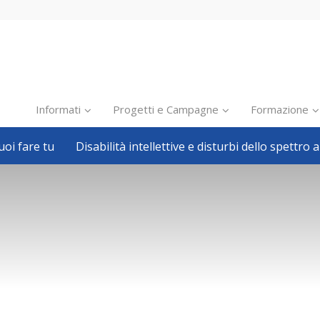
Informati
Progetti e Campagne
Formazione
oi fare tu
Disabilità intellettive e disturbi dello spettro a