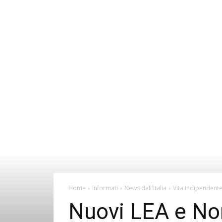
Home
Informati
News dall'Italia
Vita indipendent
Nuovi LEA e Nom