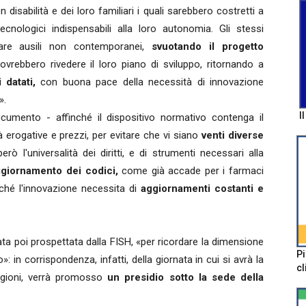
 disabilità e dei loro familiari i quali sarebbero costretti a
ecnologici indispensabili alla loro autonomia. Gli stessi
iare ausili non contemporanei,
svuotando il progetto
dovrebbero rivedere il loro piano di sviluppo, ritornando a
i datati,
con buona pace della necessità di innovazione
».
I
cumento - affinché il dispositivo normativo contenga il
erogative e prezzi, per evitare che vi siano
venti diverse
ò l'universalità dei diritti, e di strumenti necessari alla
giornamento dei codici,
come già accade per i farmaci
iché l'innovazione necessita di
aggiornamenti costanti e
ata poi prospettata dalla FISH, «per ricordare la dimensione
Pi
o»: in corrispondenza, infatti, della giornata in cui si avrà la
cl
egioni, verrà promosso
un presidio sotto la sede della