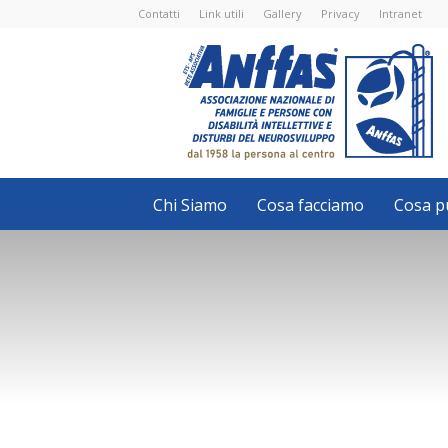
Contatti
Link utili
Gallery
Privacy
Intranet
Anffas
Nazionale
ETS
-
APS
-
Associazione
Nazionale
di
Famiglie
e
Persone
con
Chi Siamo
Cosa facciamo
Cosa pu
disabilità
intellettive
e
disturbi
del
neurosviluppo