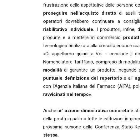
frustrazione delle aspettative delle persone con
proseguire nell'acquisto diretto
di ausili t
operatori dovrebbero continuare a consigl
riabilitativo individuale.
I produttori, infine, 
produrre e a mettere in commercio
prodott
tecnologica finalizzata alla crescita economica
«Ci appelliamo quindi a Voi - conclude il do
Nomenclatore Tariffario, compreso di modalità 
modalità
di garantire un prodotto, negando per
puntuale definizione del repertorio
e all'
ag
con l'Agenzia Italiana del Farmaco (AIFA), po
ravvicinati nel tempo».
Anche un'
azione dimostrativa concreta
è st
della posta in palio a tutte le istituzioni in gioc
prossima riunione della Conferenza Stato-R
stessa.