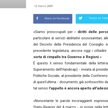
12 marzo 2009
Tweet on Twit
Share on Facebook
«Siamo preoccupati per i
diritti delle pers
particolare ai servizi abilitativi sociosanitari, all
del Decreto della Presidenza del Consiglio 
precedente legislatura, ancora oggi i cittadini
sorta di rimpallo tra Governo e Regioni
».
È questo il senso fondamentale della lettera-
Superamento dell'Handicap) - inviata al presiden
Politiche Sociale, al presidente della Conferen
di quest'ultima - documento già sottoscritto da
tal senso
l'appello è ancora aperto all'adesion
«Nonostante le parole incoraggianti espresse
Stato-Regioni del 4 marzo - si scrive nella le