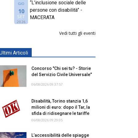
“L’inclusione sociale delle
GIO
persone con disabilità” -
10
SET
MACERATA
2026
Vedi tutti gli eventi
Ultimi Articoli
Concorso "Chi sei tu? - Storie
del Servizio Civile Universale"
06/08/2026 09:37:57
Disabilità, Torino stanzia 1,6
milioni di euro: dopo il Tar, la
sfida di ridisegnare le tariffe
06/08/2026 09:29:05
L’accessibilità delle spiagge