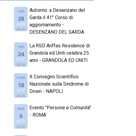
Autismo: a Desenzano del
SAB
Garda il 41° Corso di
28
NOV
aggiornamento -
2026
DESENZANO DEL GARDA
La RSD Anffas Residence di
SAB
Grandola ed Uniti celebra 25
24
OTT
anni - GRANDOLA ED UNITI
2026
X Convegno Scientifico
DOM
Nazionale sulla Sindrome di
18
OTT
Down - NAPOLI
2026
Evento "Persone e Comunità"
MAR
- ROMA
6
OTT
2026