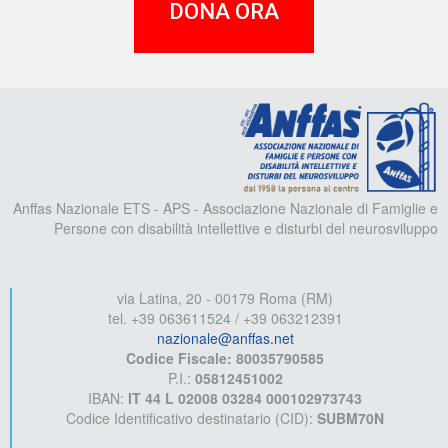
DONA ORA
A
Anffas Nazionale ETS - APS - Associazione Nazionale di Famiglie e
Persone con disabilità intellettive e disturbi del neurosviluppo
via Latina, 20 - 00179 Roma (RM)
tel. +39 063611524 / +39 063212391
nazionale@anffas.net
Codice Fiscale: 80035790585
P.I.:
05812451002
IBAN:
IT 44 L 02008 03284 000102973743
Codice Identificativo destinatario (CID):
SUBM70N