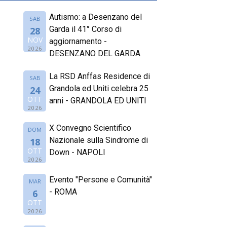
Autismo: a Desenzano del
SAB
Garda il 41° Corso di
28
NOV
aggiornamento -
2026
DESENZANO DEL GARDA
La RSD Anffas Residence di
SAB
Grandola ed Uniti celebra 25
24
OTT
anni - GRANDOLA ED UNITI
2026
X Convegno Scientifico
DOM
Nazionale sulla Sindrome di
18
OTT
Down - NAPOLI
2026
Evento "Persone e Comunità"
MAR
- ROMA
6
OTT
2026