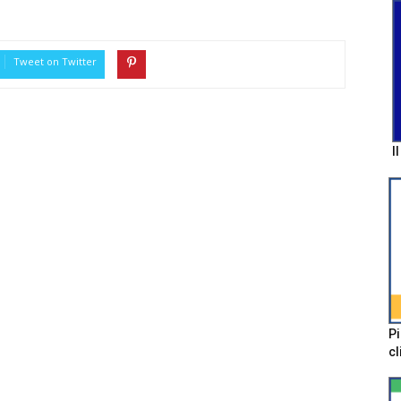
Tweet on Twitter
I
Pi
cl