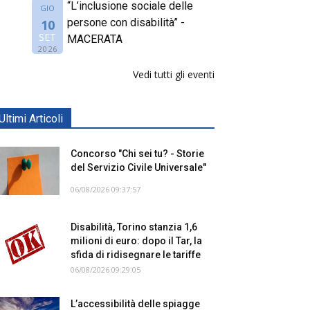
“L’inclusione sociale delle
GIO
persone con disabilità” -
10
SET
MACERATA
2026
Vedi tutti gli eventi
Ultimi Articoli
Concorso "Chi sei tu? - Storie
del Servizio Civile Universale"
06/08/2026 09:37:57
Disabilità, Torino stanzia 1,6
milioni di euro: dopo il Tar, la
sfida di ridisegnare le tariffe
06/08/2026 09:29:05
L’accessibilità delle spiagge