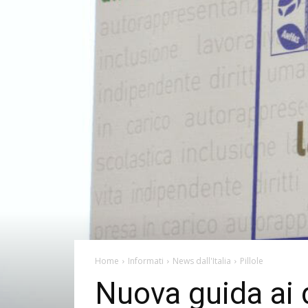
Home
Informati
News dall'Italia
Pillole
Nuova guida ai di