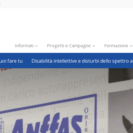
t
Informati
Progetti e Campagne
Formazione
oi fare tu
Disabilità intellettive e disturbi dello spettro a
Inclusione scolastica
Inclusione lavorativa
Notizie dalla FISH
Politiche sociali
Sport
Pillole
Formazione
Avvisi, bandi
Ricerca e Scienza
Welfare locale