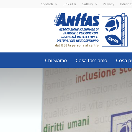
Contatti
Link utili
Gallery
Privacy
Intrane
Anffas
Nazionale
ETS
-
APS
-
Associazione
Nazionale
di
Famiglie
e
Persone
con
Chi Siamo
Cosa facciamo
Cosa pu
disabilità
intellettive
e
disturbi
del
neurosviluppo