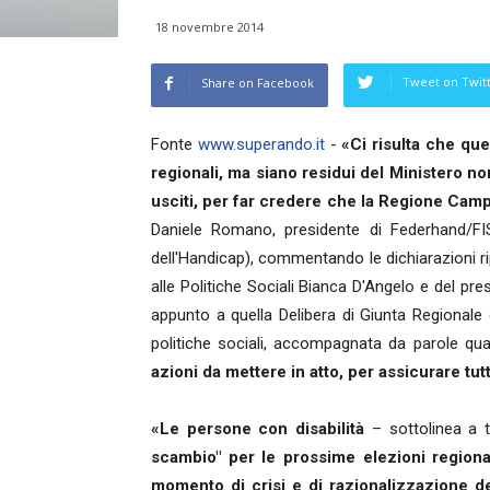
18 novembre 2014
Tweet on Twit
Share on Facebook
Fonte
www.superando.it
-
«Ci risulta che qu
regionali, ma siano residui del Ministero no
usciti, per far credere che la Regione Campa
Daniele Romano, presidente di Federhand/FI
dell'Handicap), commentando le dichiarazioni rip
alle Politiche Sociali Bianca D'Angelo e del p
appunto a quella Delibera di Giunta Regionale
politiche sociali, accompagnata da parole qual
azioni da mettere in atto, per assicurare tut
«Le persone con disabilità
– sottolinea a 
scambio" per le prossime elezioni region
momento di crisi e di razionalizzazione d