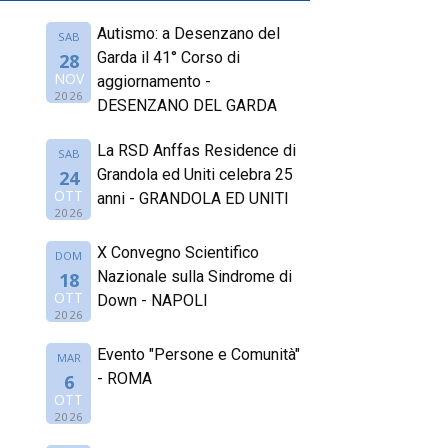
Autismo: a Desenzano del
SAB
Garda il 41° Corso di
28
NOV
aggiornamento -
2026
DESENZANO DEL GARDA
La RSD Anffas Residence di
SAB
Grandola ed Uniti celebra 25
24
OTT
anni - GRANDOLA ED UNITI
2026
X Convegno Scientifico
DOM
Nazionale sulla Sindrome di
18
OTT
Down - NAPOLI
2026
Evento "Persone e Comunità"
MAR
- ROMA
6
OTT
2026