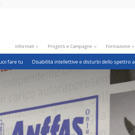
t
Informati
Progetti e Campagne
Formazione
oi fare tu
Disabilità intellettive e disturbi dello spettro a
Inclusione scolastica
Inclusione lavorativa
Notizie dalla FISH
Politiche sociali
Sport
Pillole
Formazione
Avvisi, bandi
Ricerca e Scienza
Welfare locale