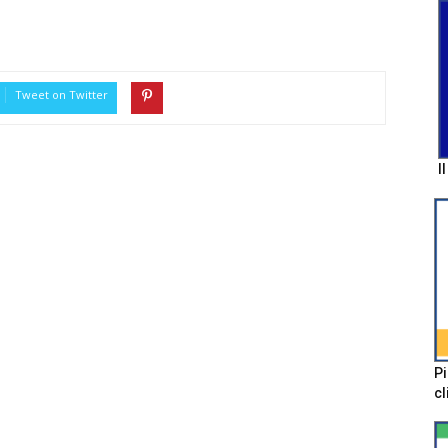
Tweet on Twitter
I
Pi
cl