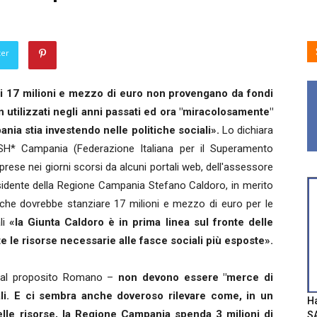
ter
ei 17 milioni e mezzo di euro non provengano da fondi
n utilizzati negli anni passati ed ora "miracolosamente"
nia stia investendo nelle politiche sociali».
Lo dichiara
SH* Campania (Federazione Italiana per il Superamento
rese nei giorni scorsi da alcuni portali web, dell'assessore
residente della Regione Campania Stefano Caldoro, in merito
 che dovrebbe stanziare 17 milioni e mezzo di euro per le
i
«la Giunta Caldoro è in prima linea sul fronte delle
te le risorse necessarie alle fasce sociali più esposte».
tal proposito Romano –
non devono essere "merce di
ali. E ci sembra anche doveroso rilevare come, in un
Ha
elle risorse, la Regione Campania spenda 3 milioni di
SA