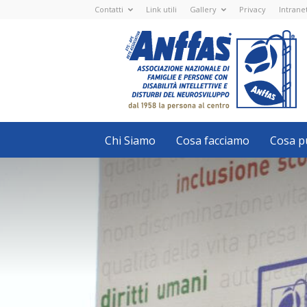
Contatti
Link utili
Gallery
Privacy
Intrane
Anffas
Nazionale
ETS
-
APS
-
Associazione
Nazionale
di
Famiglie
e
Persone
con
Chi Siamo
Cosa facciamo
Cosa pu
disabilità
intellettive
e
disturbi
del
neurosviluppo