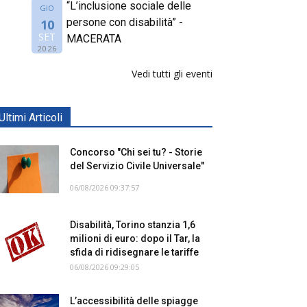
“L’inclusione sociale delle
GIO
persone con disabilità” -
10
SET
MACERATA
2026
Vedi tutti gli eventi
Ultimi Articoli
Concorso "Chi sei tu? - Storie
del Servizio Civile Universale"
06/08/2026 09:37:57
Disabilità, Torino stanzia 1,6
milioni di euro: dopo il Tar, la
sfida di ridisegnare le tariffe
06/08/2026 09:29:05
L’accessibilità delle spiagge