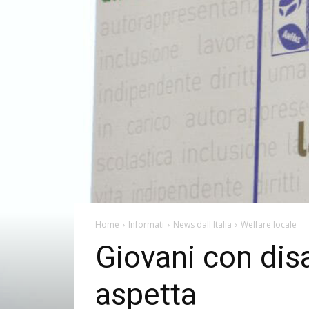
Home
Informati
News dall'Italia
Welfare locale
Giovani con disa
aspetta