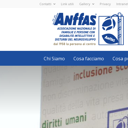
Contatti
Link utili
Gallery
Privacy
Intrane
Anffas
Nazionale
ETS
-
APS
-
Associazione
Nazionale
di
Famiglie
e
Persone
con
Chi Siamo
Cosa facciamo
Cosa pu
disabilità
intellettive
e
disturbi
del
neurosviluppo