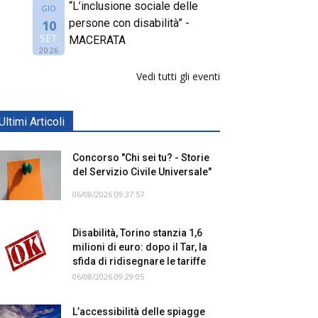
“L’inclusione sociale delle
GIO
persone con disabilità” -
10
SET
MACERATA
2026
Vedi tutti gli eventi
Ultimi Articoli
Concorso "Chi sei tu? - Storie
del Servizio Civile Universale"
06/08/2026 09:37:57
Disabilità, Torino stanzia 1,6
milioni di euro: dopo il Tar, la
sfida di ridisegnare le tariffe
06/08/2026 09:29:05
L’accessibilità delle spiagge