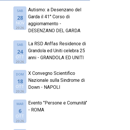
Autismo: a Desenzano del
SAB
Garda il 41° Corso di
28
NOV
aggiornamento -
2026
DESENZANO DEL GARDA
La RSD Anffas Residence di
SAB
Grandola ed Uniti celebra 25
24
OTT
anni - GRANDOLA ED UNITI
2026
X Convegno Scientifico
DOM
Nazionale sulla Sindrome di
18
OTT
Down - NAPOLI
2026
Evento "Persone e Comunità"
MAR
- ROMA
6
OTT
2026