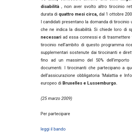
disabilità
, non aver svolto altro tirocinio ret
durata di
quattro mesi circa,
dal 1 ottobre 2009
I candidati presentano la domanda di tirocinio u
che ne indica la disabilità. Si chiede loro di s
necessari
ad essa connessi e di trasmettere ta
tirocinio nell'ambito di questo programma ri
supplementari sostenute dai tirocinanti e dir
fino ad un massimo del 50% dell'importo d
documenti. I tirocinanti che partecipano a qu
dell'assicurazione obbligatoria ‘Malattia e Info
europeo di
Bruxelles e Lussemburgo.
(25 marzo 2009)
Per partecipare
leggi il bando