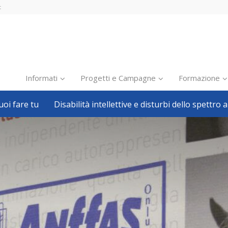
t
Informati
Progetti e Campagne
Formazione
oi fare tu
Disabilità intellettive e disturbi dello spettro a
Inclusione scolastica
Inclusione lavorativa
Notizie dalla FISH
Politiche sociali
Sport
Pillole
Formazione
Avvisi, bandi
Ricerca e Scienza
Welfare locale