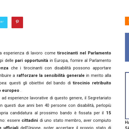
ter
cua esperienza di lavoro come
tirocinanti nel Parlamento
pi delle
pari opportunità
in Europa, fornire al Parlamento
enza
che i tirocinanti con disabilità possono apportare
tribuire a
rafforzare la sensibilità generale
in merito alla
ropea: questi gli obiettivi del bando di
tirocinio retribuito
o europeo
.
 ad esperienze lavorative di questo genere, il Segretariato
n questi due anni ben 40 persone con disabilità, perlopiù
ropria candidatura al prossimo bando è fissata per il
15
ono: essere
cittadini
di uno stato membro, aver compiuto
Ha
 ufficiali
dell'Unione, poter accertare il proprio stato di
SA