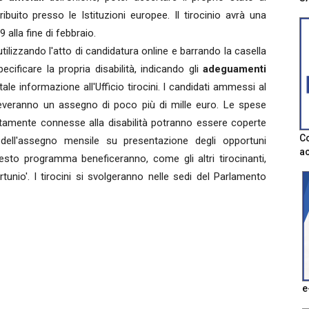
ribuito presso le Istituzioni europee. Il tirocinio avrà una
 alla fine di febbraio.
tilizzando l'atto di candidatura online e barrando la casella
pecificare la propria disabilità, indicando gli
adeguamenti
le informazione all'Ufficio tirocini. I candidati ammessi al
ceveranno un assegno di poco più di mille euro. Le spese
ettamente connesse alla disabilità potranno essere coperte
Co
ell'assegno mensile su presentazione degli opportuni
ac
esto programma beneficeranno, come gli altri tirocinanti,
rtunio'. I tirocini si svolgeranno nelle sedi del Parlamento
e