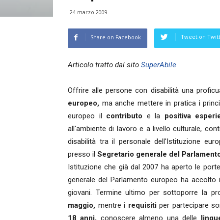
24 marzo 2009
Tweet on Twit
Share on Facebook
Articolo tratto dal sito
SuperAbile
Offrire alle persone con disabilità una profi
europeo,
ma anche mettere in pratica i princi
europeo il
contributo
e la
positiva esperi
all'ambiente di lavoro e a livello culturale, con
disabilità tra il personale dell'Istituzione eu
presso il
Segretario generale del Parlament
Istituzione che già dal 2007 ha aperto le porte
generale del Parlamento europeo ha accolto i
giovani. Termine ultimo per sottoporre la p
maggio,
mentre i
requisiti
per partecipare s
18 anni,
conoscere almeno una delle
lingue