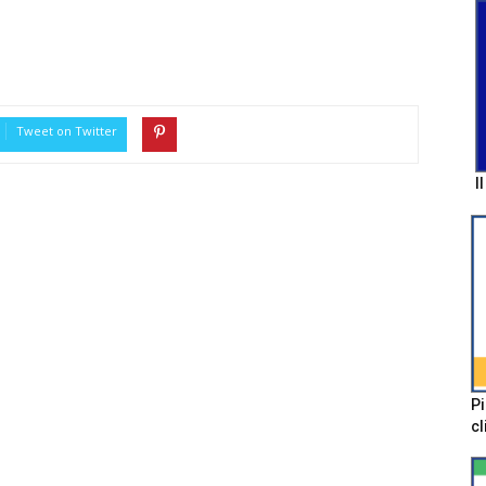
Tweet on Twitter
I
Pi
cl