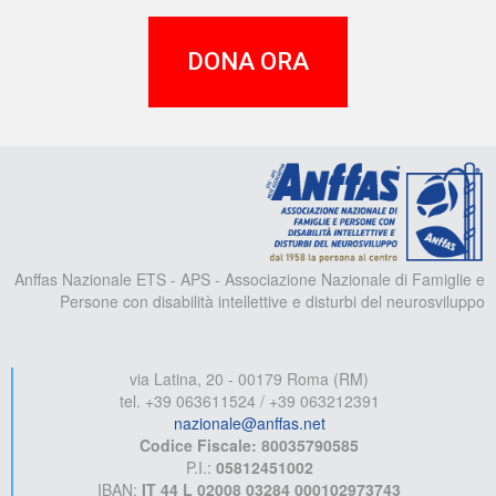
DONA ORA
A
Anffas Nazionale ETS - APS - Associazione Nazionale di Famiglie e
Persone con disabilità intellettive e disturbi del neurosviluppo
via Latina, 20 - 00179 Roma (RM)
tel. +39 063611524 / +39 063212391
nazionale@anffas.net
Codice Fiscale: 80035790585
P.I.:
05812451002
IBAN:
IT 44 L 02008 03284 000102973743