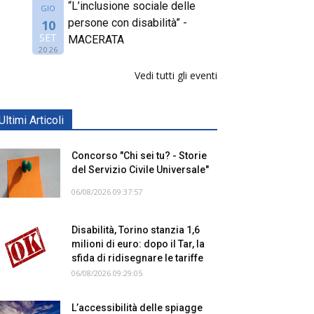
“L’inclusione sociale delle
GIO
persone con disabilità” -
10
SET
MACERATA
2026
Vedi tutti gli eventi
Ultimi Articoli
Concorso "Chi sei tu? - Storie
del Servizio Civile Universale"
06/08/2026 09:37:57
Disabilità, Torino stanzia 1,6
milioni di euro: dopo il Tar, la
sfida di ridisegnare le tariffe
06/08/2026 09:29:05
L’accessibilità delle spiagge