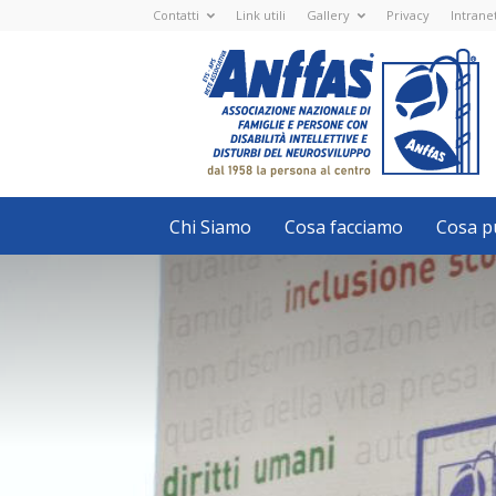
Contatti
Link utili
Gallery
Privacy
Intrane
Anffas
Nazionale
ETS
-
APS
-
Associazione
Nazionale
di
Famiglie
e
Persone
con
Chi Siamo
Cosa facciamo
Cosa pu
disabilità
intellettive
e
disturbi
del
neurosviluppo