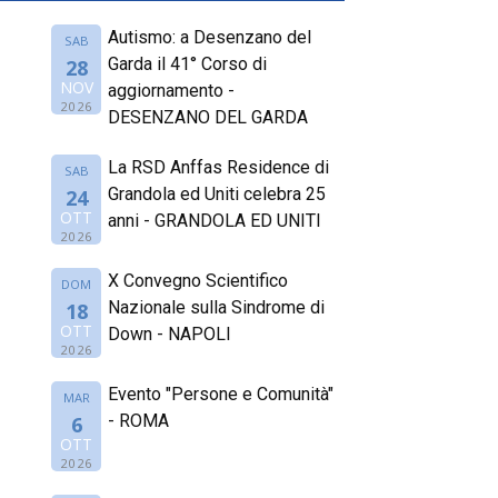
Autismo: a Desenzano del
SAB
Garda il 41° Corso di
28
NOV
aggiornamento -
2026
DESENZANO DEL GARDA
La RSD Anffas Residence di
SAB
Grandola ed Uniti celebra 25
24
OTT
anni - GRANDOLA ED UNITI
2026
X Convegno Scientifico
DOM
Nazionale sulla Sindrome di
18
OTT
Down - NAPOLI
2026
Evento "Persone e Comunità"
MAR
- ROMA
6
OTT
2026