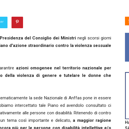
ter
 Presidenza del Consiglio dei Ministri
negli scorsi giorni
ano d'azione straordinario contro la violenza sessuale
arantire
azioni omogenee nel territorio nazionale per
o della violenza di genere e tutelare le donne che
sistematicamente la sede Nazionale di Anffas pone in essere
abbiamo intercettato tale Piano ed avendolo consultato ci
lativamente alle persone con disabilità. Ritenendo di contro
un tema così importante e delicato,
a maggior ragione
Ha
cora più per le persone con disabilità intellettive e/o
SA