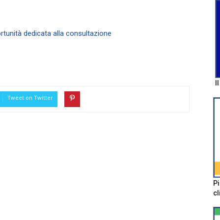
rtunità dedicata alla consultazione
I
Tweet on Twitter
Pi
cl