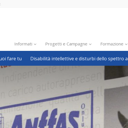
t
Informati
Progetti e Campagne
Formazione
oi fare tu
Disabilità intellettive e disturbi dello spettro a
Inclusione scolastica
Inclusione lavorativa
Notizie dalla FISH
Politiche sociali
Sport
Pillole
Formazione
Avvisi, bandi
Ricerca e Scienza
Welfare locale