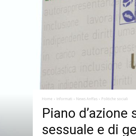
Home
Informati
News Anffas
Politiche sociali
Piano d’azione s
sessuale e di g