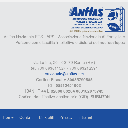
A
Anffas Nazionale ETS - APS - Associazione Nazionale di Famiglie e
Persone con disabilità intellettive e disturbi del neurosviluppo
via Latina, 20 - 00179 Roma (RM)
tel. +39 063611524 / +39 063212391
nazionale@anffas.net
Codice Fiscale: 80035790585
P.I.:
05812451002
IBAN:
IT 44 L 02008 03284 000102973743
Codice Identificativo destinatario (CID):
SUBM70N
Home
Contatti
Link utili
Privacy
Intranet