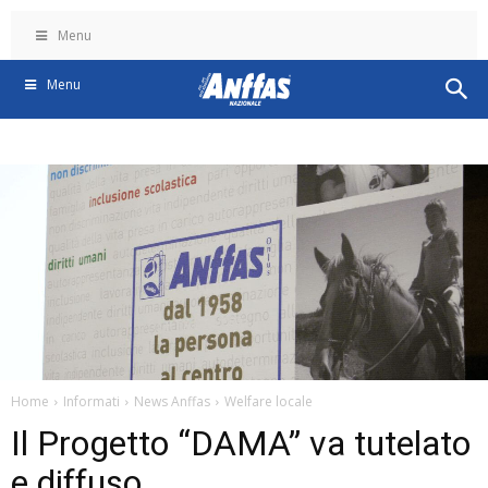
Menu
Menu
Home
Informati
News Anffas
Welfare locale
Il Progetto “DAMA” va tutelato
e diffuso