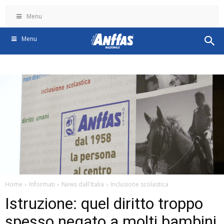
Menu
Menu
Home
Informati
News dall'Italia
Inclusione scolastica
Istruzione: quel diritto troppo
spesso negato a molti bambini