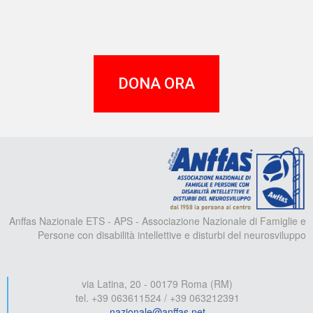
DONA ORA
A
Anffas Nazionale ETS - APS - Associazione Nazionale di Famiglie e
Persone con disabilità intellettive e disturbi del neurosviluppo
via Latina, 20 - 00179 Roma (RM)
tel. +39 063611524 / +39 063212391
nazionale@anffas.net