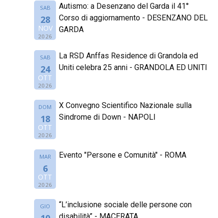
Autismo: a Desenzano del Garda il 41°
SAB
Corso di aggiornamento - DESENZANO DEL
28
NOV
GARDA
2026
La RSD Anffas Residence di Grandola ed
SAB
Uniti celebra 25 anni - GRANDOLA ED UNITI
24
OTT
2026
X Convegno Scientifico Nazionale sulla
DOM
Sindrome di Down - NAPOLI
18
OTT
2026
Evento "Persone e Comunità" - ROMA
MAR
6
OTT
2026
“L’inclusione sociale delle persone con
GIO
disabilità” - MACERATA
10