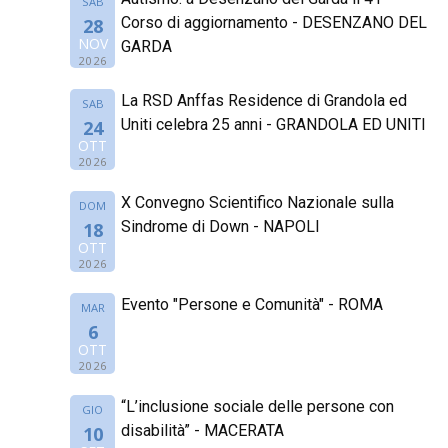
SAB
Corso di aggiornamento - DESENZANO DEL
28
NOV
GARDA
2026
La RSD Anffas Residence di Grandola ed
SAB
Uniti celebra 25 anni - GRANDOLA ED UNITI
24
OTT
2026
X Convegno Scientifico Nazionale sulla
DOM
Sindrome di Down - NAPOLI
18
OTT
2026
Evento "Persone e Comunità" - ROMA
MAR
6
OTT
2026
“L’inclusione sociale delle persone con
GIO
disabilità” - MACERATA
10