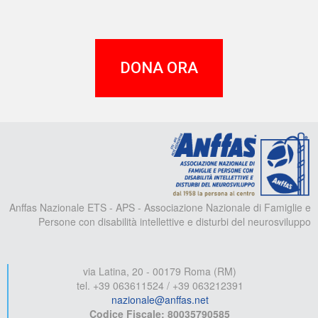
DONA ORA
A
Anffas Nazionale ETS - APS - Associazione Nazionale di Famiglie e
Persone con disabilità intellettive e disturbi del neurosviluppo
via Latina, 20 - 00179 Roma (RM)
tel. +39 063611524 / +39 063212391
nazionale@anffas.net
Codice Fiscale: 80035790585