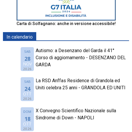
Carta di Solfagnano: anche in versione accessibile!
In calendario
Autismo: a Desenzano del Garda il 41°
SAB
Corso di aggiornamento - DESENZANO DEL
28
NOV
GARDA
2026
La RSD Anffas Residence di Grandola ed
SAB
Uniti celebra 25 anni - GRANDOLA ED UNITI
24
OTT
2026
X Convegno Scientifico Nazionale sulla
DOM
Sindrome di Down - NAPOLI
18
OTT
2026