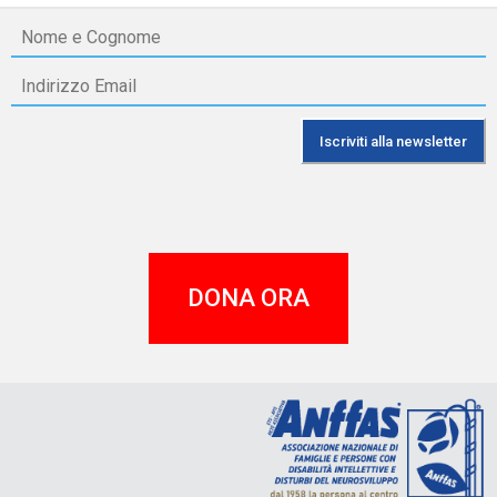
DONA ORA
A