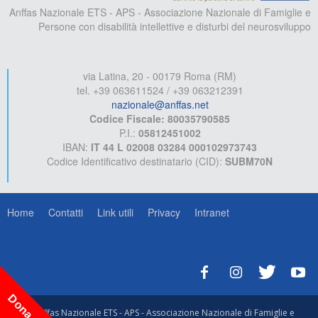
Anffas Nazionale ETS - APS - Associazione Nazionale di Famiglie e
Persone con disabilità intellettive e disturbi del neurosviluppo
via Latina, 20 - 00179 Roma (RM)
tel. +39 063611524 / +39 063212391
nazionale@anffas.net
Codice Fiscale: 80035790585
P.I.:
05812451002
IBAN:
IT 44 L 02008 03284 000102973743
Codice Identificativo destinatario (CID):
SUBM70N
Home
Contatti
Link utili
Privacy
Intranet
Dona ora!
© Anffas Nazionale ETS - APS - Associazione Nazionale di Famiglie e