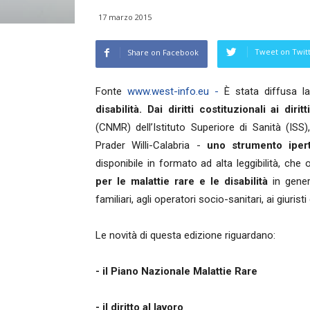
17 marzo 2015
Tweet on Twit
Share on Facebook
Fonte
www.west-info.eu -
È stata diffusa l
disabilità. Dai diritti costituzionali ai diritti
(CNMR) dell’Istituto Superiore di Sanità (ISS
Prader Willi-Calabria -
uno strumento ipert
disponibile in formato ad alta leggibilità, che o
per le malattie rare e le disabilità
in gener
familiari, agli operatori socio-sanitari, ai giurist
Le novità di questa edizione riguardano:
- il Piano Nazionale Malattie Rare
- il diritto al lavoro