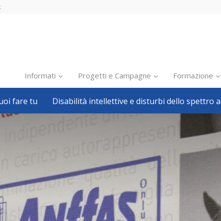
t
Informati
Progetti e Campagne
Formazione
oi fare tu
Disabilità intellettive e disturbi dello spettro a
Inclusione scolastica
Inclusione lavorativa
Notizie dalla FISH
Politiche sociali
Sport
Pillole
Formazione
Avvisi, bandi
Ricerca e Scienza
Welfare locale