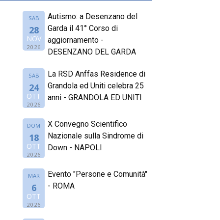
Autismo: a Desenzano del
SAB
Garda il 41° Corso di
28
NOV
aggiornamento -
2026
DESENZANO DEL GARDA
La RSD Anffas Residence di
SAB
Grandola ed Uniti celebra 25
24
OTT
anni - GRANDOLA ED UNITI
2026
X Convegno Scientifico
DOM
Nazionale sulla Sindrome di
18
OTT
Down - NAPOLI
2026
Evento "Persone e Comunità"
MAR
- ROMA
6
OTT
2026