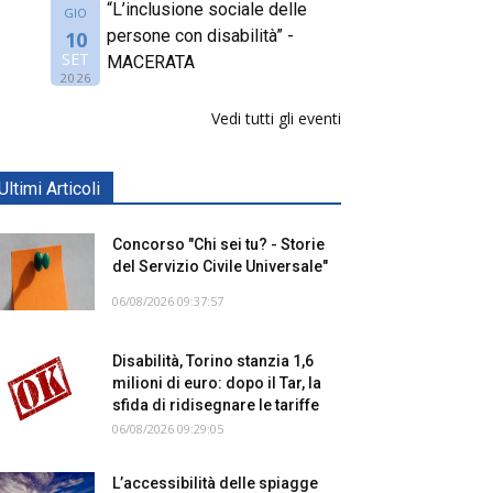
“L’inclusione sociale delle
GIO
persone con disabilità” -
10
SET
MACERATA
2026
Vedi tutti gli eventi
Ultimi Articoli
Concorso "Chi sei tu? - Storie
del Servizio Civile Universale"
06/08/2026 09:37:57
Disabilità, Torino stanzia 1,6
milioni di euro: dopo il Tar, la
sfida di ridisegnare le tariffe
06/08/2026 09:29:05
L’accessibilità delle spiagge