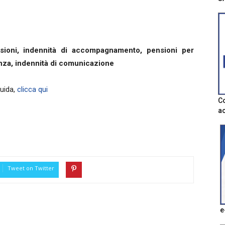
evisioni, indennità di accompagnamento, pensioni per
enza, indennità di comunicazione
Guida,
clicca qui
Co
ac
Tweet on Twitter
e