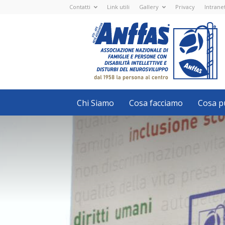
Contatti
Link utili
Gallery
Privacy
Intrane
Anffas
Nazionale
ETS
-
APS
-
Associazione
Nazionale
di
Famiglie
e
Persone
con
Chi Siamo
Cosa facciamo
Cosa pu
disabilità
intellettive
e
disturbi
del
neurosviluppo