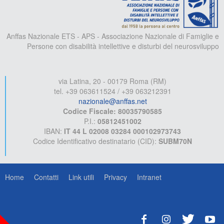
Anffas Nazionale ETS - APS - Associazione Nazionale di Famiglie e
Persone con disabilità intellettive e disturbi del neurosviluppo
via Latina, 20 - 00179 Roma (RM)
tel. +39 063611524 / +39 063212391
nazionale@anffas.net
Codice Fiscale: 80035790585
P.I.:
05812451002
IBAN:
IT 44 L 02008 03284 000102973743
Codice Identificativo destinatario (CID):
SUBM70N
Home
Contatti
Link utili
Privacy
Intranet