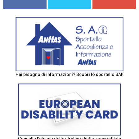
Hai bisogno di informazioni? Scopri lo sportello SAI!
Consulta l'elenco delle strutture Anffas accreditate