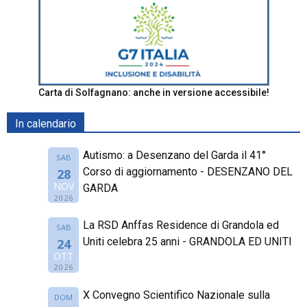
Carta di Solfagnano: anche in versione accessibile!
In calendario
Autismo: a Desenzano del Garda il 41°
SAB
Corso di aggiornamento - DESENZANO DEL
28
NOV
GARDA
2026
La RSD Anffas Residence di Grandola ed
SAB
Uniti celebra 25 anni - GRANDOLA ED UNITI
24
OTT
2026
X Convegno Scientifico Nazionale sulla
DOM