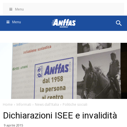
Menu
Menu
Home
Informati
News dall'Italia
Politiche sociali
Dichiarazioni ISEE e invalidità
9 aprile 2015