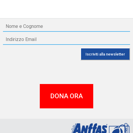
DONA ORA
A