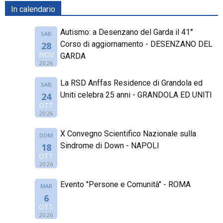
In calendario
Autismo: a Desenzano del Garda il 41°
SAB
Corso di aggiornamento - DESENZANO DEL
28
NOV
GARDA
2026
La RSD Anffas Residence di Grandola ed
SAB
Uniti celebra 25 anni - GRANDOLA ED UNITI
24
OTT
2026
X Convegno Scientifico Nazionale sulla
DOM
Sindrome di Down - NAPOLI
18
OTT
2026
Evento "Persone e Comunità" - ROMA
MAR
6
OTT
2026