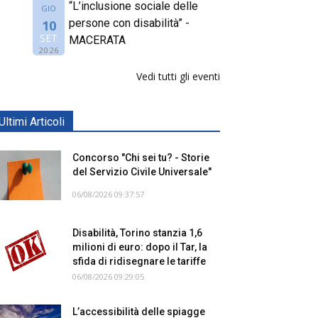
“L’inclusione sociale delle
GIO
persone con disabilità” -
10
SET
MACERATA
2026
Vedi tutti gli eventi
Ultimi Articoli
Concorso "Chi sei tu? - Storie
del Servizio Civile Universale"
06/08/2026 09:37:57
Disabilità, Torino stanzia 1,6
milioni di euro: dopo il Tar, la
sfida di ridisegnare le tariffe
06/08/2026 09:29:05
L’accessibilità delle spiagge