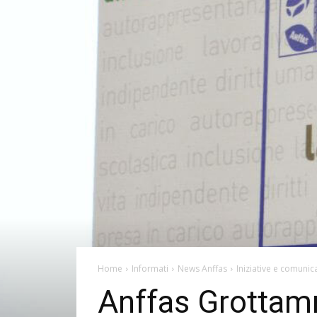
Home
Informati
News Anffas
Iniziative e comunica
Anffas Grottamm