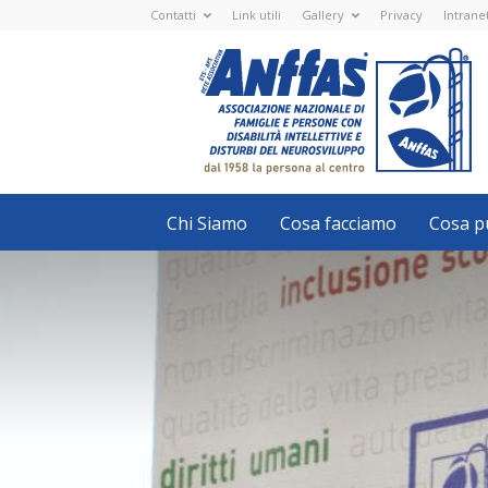
Contatti
Link utili
Gallery
Privacy
Intrane
Anffas
Nazionale
ETS
-
APS
-
Associazione
Nazionale
di
Famiglie
e
Persone
con
Chi Siamo
Cosa facciamo
Cosa pu
disabilità
intellettive
e
disturbi
del
neurosviluppo