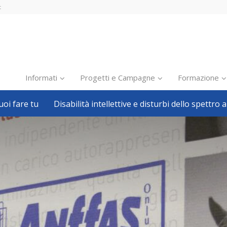
t
Informati
Progetti e Campagne
Formazione
oi fare tu
Disabilità intellettive e disturbi dello spettro a
Inclusione scolastica
Inclusione lavorativa
Notizie dalla FISH
Politiche sociali
Sport
Pillole
Formazione
Avvisi, bandi
Ricerca e Scienza
Welfare locale