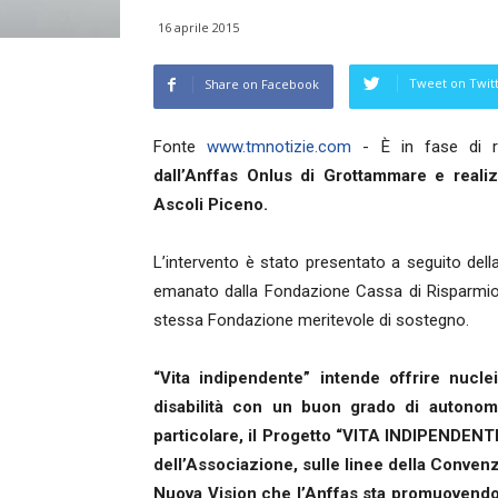
16 aprile 2015
Tweet on Twit
Share on Facebook
Fonte
www.tmnotizie.com
- È in fase di rea
dall’Anffas Onlus di Grottammare e reali
Ascoli Piceno.
L’intervento è stato presentato a seguito della
emanato dalla Fondazione Cassa di Risparmio 
stessa Fondazione meritevole di sostegno.
“Vita indipendente” intende offrire nuclei
disabilità con un buon grado di autonomi
particolare, il Progetto “VITA INDIPENDENTE
dell’Associazione, sulle linee della Convenz
Nuova Vision che l’Anffas sta promuovendo s