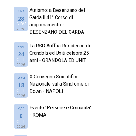
Autismo: a Desenzano del
SAB
Garda il 41° Corso di
28
NOV
aggiornamento -
2026
DESENZANO DEL GARDA
La RSD Anffas Residence di
SAB
Grandola ed Uniti celebra 25
24
OTT
anni - GRANDOLA ED UNITI
2026
X Convegno Scientifico
DOM
Nazionale sulla Sindrome di
18
OTT
Down - NAPOLI
2026
Evento "Persone e Comunità"
MAR
- ROMA
6
OTT
2026