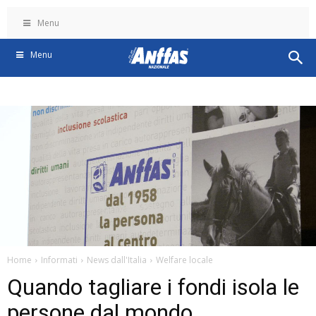
Menu
Menu
Home
Informati
News dall'Italia
Welfare locale
Quando tagliare i fondi isola le
persone dal mondo