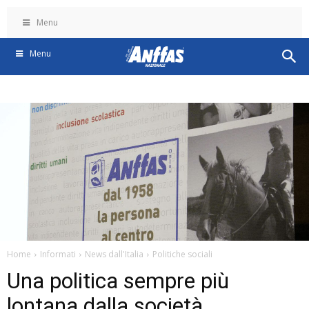
Menu
Menu
Home
Informati
News dall'Italia
Politiche sociali
Una politica sempre più
lontana dalla società