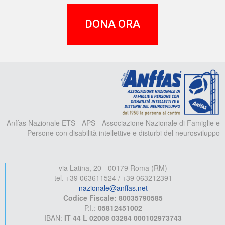
DONA ORA
A
Anffas Nazionale ETS - APS - Associazione Nazionale di Famiglie e
Persone con disabilità intellettive e disturbi del neurosviluppo
via Latina, 20 - 00179 Roma (RM)
tel. +39 063611524 / +39 063212391
nazionale@anffas.net
Codice Fiscale: 80035790585
P.I.:
05812451002
IBAN:
IT 44 L 02008 03284 000102973743