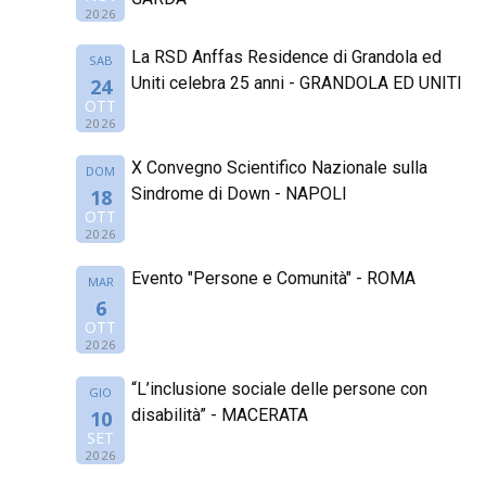
2026
La RSD Anffas Residence di Grandola ed
SAB
Uniti celebra 25 anni - GRANDOLA ED UNITI
24
OTT
2026
X Convegno Scientifico Nazionale sulla
DOM
Sindrome di Down - NAPOLI
18
OTT
2026
Evento "Persone e Comunità" - ROMA
MAR
6
OTT
2026
“L’inclusione sociale delle persone con
GIO
disabilità” - MACERATA
10
SET
2026