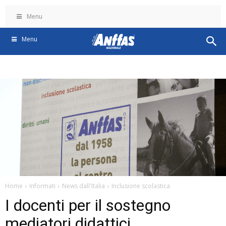
Menu
Menu
Home
Informati
News dall'Italia
Inclusione scolastica
I docenti per il sostegno
mediatori didattici