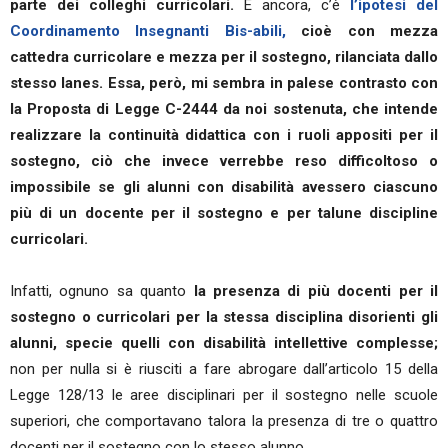
parte dei colleghi curricolari.
E ancora, c’è
l’ipotesi del
Coordinamento Insegnanti Bis-abili,
cioè con mezza
cattedra curricolare e mezza per il sostegno, rilanciata dallo
stesso Ianes. Essa, però, mi sembra in palese contrasto con
la Proposta di Legge C-2444 da noi sostenuta, che intende
realizzare la continuità didattica con i ruoli appositi per il
sostegno, ciò che invece verrebbe reso difficoltoso o
impossibile se gli alunni con disabilità avessero ciascuno
più di un docente per il sostegno e per talune discipline
curricolari.
Infatti, ognuno sa quanto
la presenza di più docenti per il
sostegno o curricolari per la stessa disciplina disorienti gli
alunni, specie quelli con disabilità intellettive complesse;
non per nulla si è riusciti a fare abrogare dall’articolo 15 della
Legge 128/13 le aree disciplinari per il sostegno nelle scuole
superiori, che comportavano talora la presenza di tre o quattro
docenti per il sostegno con lo stesso alunno.