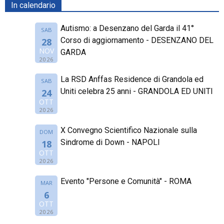
In calendario
Autismo: a Desenzano del Garda il 41°
SAB
Corso di aggiornamento - DESENZANO DEL
28
NOV
GARDA
2026
La RSD Anffas Residence di Grandola ed
SAB
Uniti celebra 25 anni - GRANDOLA ED UNITI
24
OTT
2026
X Convegno Scientifico Nazionale sulla
DOM
Sindrome di Down - NAPOLI
18
OTT
2026
Evento "Persone e Comunità" - ROMA
MAR
6
OTT
2026