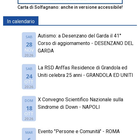
Carta di Solfagnano: anche in versione accessibile!
In calendario
Autismo: a Desenzano del Garda il 41°
SAB
Corso di aggiornamento - DESENZANO DEL
28
NOV
GARDA
2026
La RSD Anffas Residence di Grandola ed
SAB
Uniti celebra 25 anni - GRANDOLA ED UNITI
24
OTT
2026
X Convegno Scientifico Nazionale sulla
DOM
Sindrome di Down - NAPOLI
18
OTT
2026
Evento "Persone e Comunità" - ROMA
MAR
6