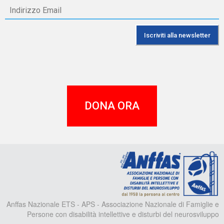
DONA ORA
A
Anffas Nazionale ETS - APS - Associazione Nazionale di Famiglie e
Persone con disabilità intellettive e disturbi del neurosviluppo