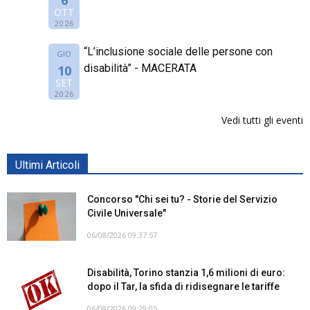
OTT
2026
“L’inclusione sociale delle persone con
GIO
disabilità” - MACERATA
10
SET
2026
Vedi tutti gli eventi
Ultimi Articoli
Concorso "Chi sei tu? - Storie del Servizio
Civile Universale"
06/08/2026 09:37:57
Disabilità, Torino stanzia 1,6 milioni di euro:
dopo il Tar, la sfida di ridisegnare le tariffe
06/08/2026 09:29:05