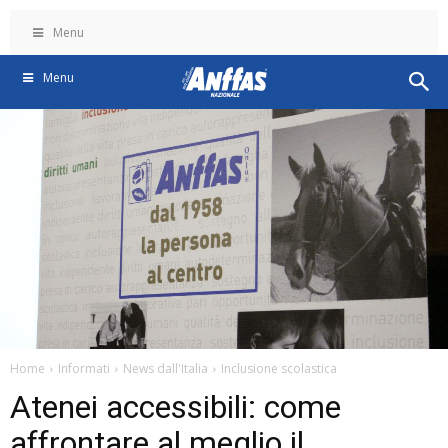
Menu
Menu
Home
Informati
News dall'Italia
Inclusione scolastica
Atenei accessibili: come
affrontare al meglio il