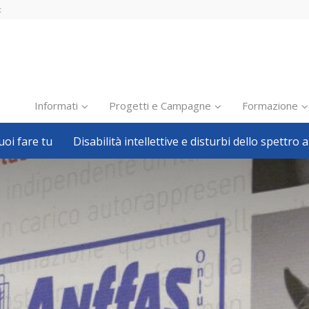
t
Informati
Progetti e Campagne
Formazione
oi fare tu
Disabilità intellettive e disturbi dello spettro a
Inclusione scolastica
Inclusione lavorativa
Notizie dalla FISH
Politiche sociali
Sport
Pillole
Formazione
Avvisi, bandi
Ricerca e Scienza
Welfare locale