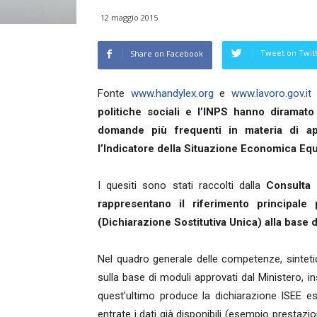
12 maggio 2015
Tweet on Twit
Share on Facebook
Fonte
www.handylex.org
e
www.lavoro.gov.it
-
politiche sociali e l’INPS hanno diramat
domande più frequenti in materia di appl
l’Indicatore della Situazione Economica Equ
I quesiti sono stati raccolti dalla
Consulta
rappresentano il riferimento principale 
(Dichiarazione Sostitutiva Unica) alla base d
Nel quadro generale delle competenze, sintetic
sulla base di moduli approvati dal Ministero, in
quest’ultimo produce la dichiarazione ISEE es
entrate i dati già disponibili (esempio prestaz