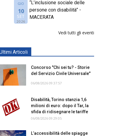
“L’inclusione sociale delle
GIO
persone con disabilità” -
10
SET
MACERATA
2026
Vedi tutti gli eventi
Ultimi Articoli
Concorso "Chi sei tu? - Storie
del Servizio Civile Universale"
06/08/2026 09:37:57
Disabilità, Torino stanzia 1,6
milioni di euro: dopo il Tar, la
sfida di ridisegnare le tariffe
06/08/2026 09:29:05
L’accessibilità delle spiagge