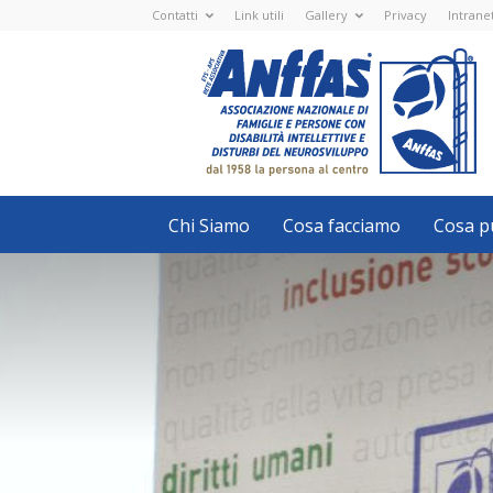
Contatti
Link utili
Gallery
Privacy
Intrane
Anffas
Nazionale
ETS
-
APS
-
Associazione
Nazionale
di
Famiglie
e
Persone
con
Chi Siamo
Cosa facciamo
Cosa pu
disabilità
intellettive
e
disturbi
del
neurosviluppo