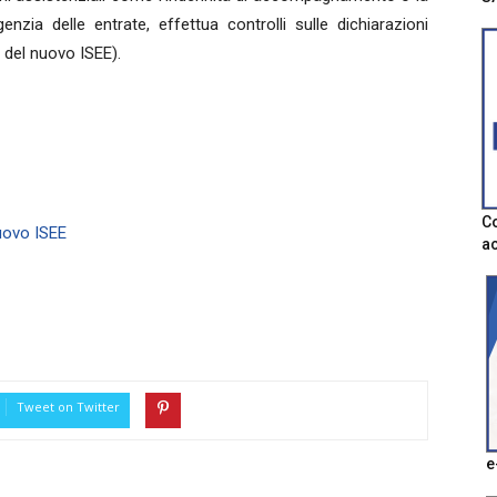
enzia delle entrate, effettua controlli sulle dichiarazioni
a del nuovo ISEE).
Co
uovo ISEE
ac
Tweet on Twitter
e