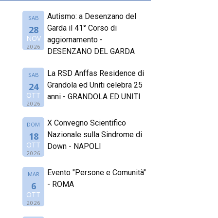
Autismo: a Desenzano del
SAB
Garda il 41° Corso di
28
NOV
aggiornamento -
2026
DESENZANO DEL GARDA
La RSD Anffas Residence di
SAB
Grandola ed Uniti celebra 25
24
OTT
anni - GRANDOLA ED UNITI
2026
X Convegno Scientifico
DOM
Nazionale sulla Sindrome di
18
OTT
Down - NAPOLI
2026
Evento "Persone e Comunità"
MAR
- ROMA
6
OTT
2026