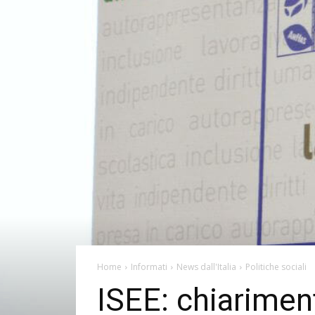
Home
Informati
News dall'Italia
Politiche sociali
ISEE: chiarimen