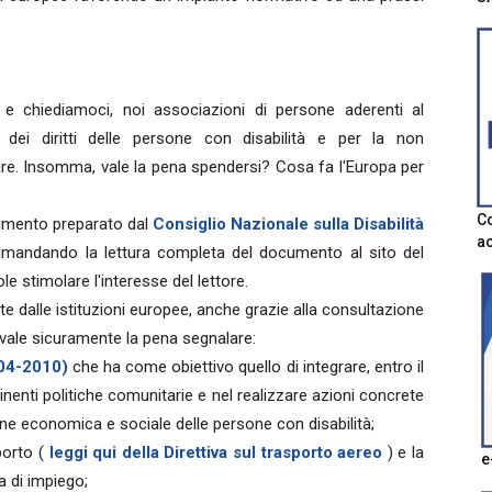
e chiediamoci, noi associazioni di persone aderenti al
ei diritti delle persone con disabilità e per la non
are. Insomma, vale la pena spendersi? Cosa fa l'Europa per
Co
dimento preparato dal
Consiglio Nazionale sulla Disabilità
ac
imandando la lettura completa del documento al sito del
le stimolare l'interesse del lettore.
ate dalle istituzioni europee, anche grazie alla consultazione
 vale sicuramente la pena segnalare:
004-2010)
che ha come obiettivo quello di integrare, entro il
rtinenti politiche comunitarie e nel realizzare azioni concrete
zione economica e sociale delle persone con disabilità;
porto (
leggi qui della Direttiva sul trasporto aereo
) e la
e
a di impiego;