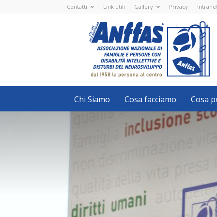
Contatti
Link utili
Gallery
Privacy
Intrane
Anffas
Nazionale
ETS
-
APS
-
Associazione
Nazionale
di
Famiglie
e
Persone
con
Chi Siamo
Cosa facciamo
Cosa pu
disabilità
intellettive
e
disturbi
del
neurosviluppo