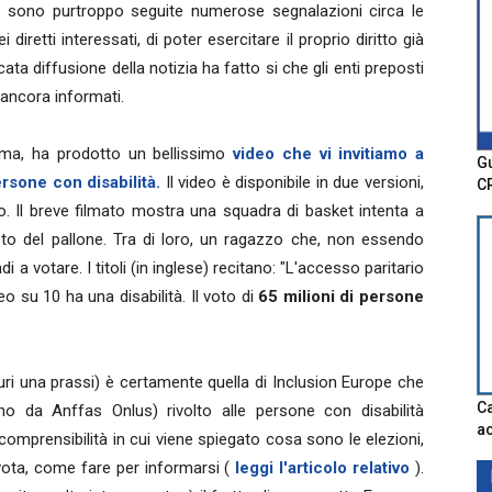
) sono purtroppo seguite numerose segnalazioni circa le
 diretti interessati, di poter esercitare il proprio diritto già
ata diffusione della notizia ha fatto si che gli enti preposti
 ancora informati.
ma, ha prodotto un bellissimo
video che vi invitiamo a
Gu
ersone con disabilità.
Il video è disponibile in due versioni,
C
. Il breve filmato mostra una squadra di basket intenta a
sto del pallone. Tra di loro, un ragazzo che, non essendo
i a votare. I titoli (in inglese) recitano: "L'accesso paritario
eo su 10 ha una disabilità. Il voto di
65 milioni di persone
uri una prassi) è certamente quella di Inclusion Europe che
Ca
iano da Anffas Onlus) rivolto alle persone con disabilità
ac
a comprensibilità in cui viene spiegato cosa sono le elezioni,
ota, come fare per informarsi (
leggi l'articolo relativo
).