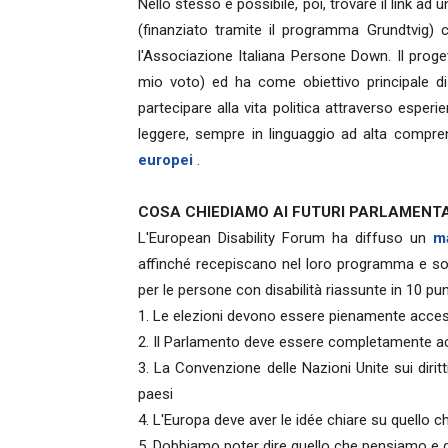
Nello stesso è possibile, poi, trovare il link ad
(finanziato tramite il programma Grundtvig)
l'Associazione Italiana Persone Down. Il prog
mio voto) ed ha come obiettivo principale di 
partecipare alla vita politica attraverso esperi
leggere, sempre in linguaggio ad alta comprens
europei
.
COSA CHIEDIAMO AI FUTURI PARLAMENTA
L'European Disability Forum ha diffuso un
m
affinché recepiscano nel loro programma e sopra
per le persone con disabilità riassunte in 10 pun
1. Le elezioni devono essere pienamente accessibi
2. Il Parlamento deve essere completamente ac
3. La Convenzione delle Nazioni Unite sui diritt
paesi
4. L'Europa deve aver le idée chiare su quello c
5. Dobbiamo poter dire quello che pensiamo e 