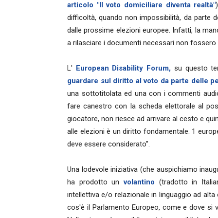
articolo "Il voto domiciliare diventa realtà"
difficoltà, quando non impossibilità, da parte dei
dalle prossime elezioni europee. Infatti, la manc
a rilasciare i documenti necessari non fossero
L'
European Disability Forum,
su questo te
guardare sul diritto al voto da parte delle p
una sottotitolata ed una con i commenti audio
fare canestro con la scheda elettorale al po
giocatore, non riesce ad arrivare al cesto e quind
alle elezioni è un diritto fondamentale. 1 europ
deve essere considerato".
Una lodevole iniziativa (che auspichiamo inaug
ha prodotto un
volantino
(tradotto in Ital
intellettiva e/o relazionale in linguaggio ad alt
cos'è il Parlamento Europeo, come e dove si v