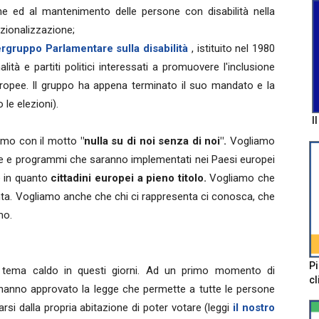
one ed al mantenimento delle persone con disabilità nella
uzionalizzazione;
ergruppo Parlamentare sulla disabilità
, istituito nel 1980
tà e partiti politici interessati a promuovere l'inclusione
 europee. Il gruppo ha appena terminato il suo mandato e la
le elezioni).
I
iamo con il motto
"nulla su di noi senza di noi".
Vogliamo
iche e programmi che saranno implementati nei Paesi europei
ce in quanto
cittadini europei a pieno titolo.
Vogliamo che
enta. Vogliamo anche che chi ci rappresenta ci conosca, che
mo.
Pi
e tema caldo in questi giorni. Ad un primo momento di
cl
 hanno approvato la legge che permette a tutte le persone
arsi dalla propria abitazione di poter votare (leggi
il nostro