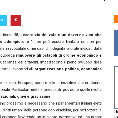
ter
articolo 48,
l'esercizio del voto è un dovere civico che
 ad adempiere e
"
non può essere limitato se non per
le irrevocabile o nei casi di indegnità morale indicati dalla
epubblica
rimuovere gli ostacoli di ordine economico e
guaglianza dei cittadini, impediscono il pieno sviluppo della
 tutti i lavoratori all'
organizzazione politica, economica
e elezioni Europee, sono molte le iniziative che si stanno
ionale. Particolarmente interessanti, poi, sono quelle rivolte
lazionali, gravi e gravissime.
no prossimo è necessario che i parlamentari italiani eletti
 diritti umani delle persone con disabilità, per rafforzare le
Ha
zioni europee favorendo un impianto normativo ed una prassi
SA