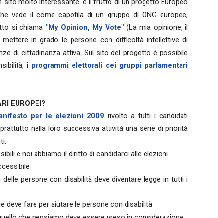
 un sito molto interessante: è il frutto di un progetto Europeo
 che vede il come capofila di un gruppo di ONG europee,
etto si chiama
"My Opinion, My Vote"
(La mia opinione, il
mettere in grado le persone con difficoltà intellettive di
enze di cittadinanza attiva. Sul sito del progetto è possibile
ibilità, i
programmi elettorali dei gruppi parlamentari
RI EUROPEI?
anifesto per le elezioni 2009
rivolto a tutti i candidati
ttutto nella loro successiva attività una serie di priorità
ti:
li e noi abbiamo il diritto di candidarci alle elezioni
cessibile
i delle persone con disabilità deve diventare legge in tutti i
he deve fare per aiutare le persone con disabilità
quello che pensiamo deve essere preso in considerazione