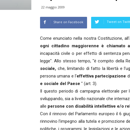
22 maggio 2009
Tweet on Twit
Share on Facebook
Come enunciato nella nostra Costituzione, all'
ogni cittadino maggiorenne è chiamato
incapacità civile o per effetto di sentenza pena
legge". Allo stesso tempo, "è compito della R
sociale,
che, limitando di fatto la libertà e l'u
persona umana e l'
effettiva partecipazione
di
e sociale del Paese
" (art. 3).
Il questo periodo di campagna elettorale per l
sviluppando, sia a livello nazionale che internaz
alle
persone con disabilità intellettive e/o re
Con il rinnovo del Parlamento europeo il 6 giug
rinnovino l'impegno alla tutela e promozione dei
politiche, i programmi, le legislazioni e le a