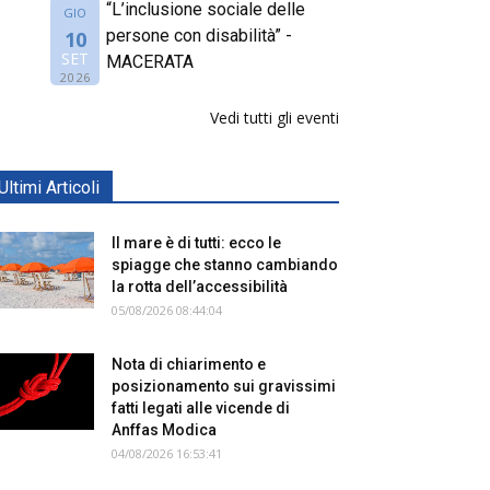
“L’inclusione sociale delle
GIO
persone con disabilità” -
10
SET
MACERATA
2026
Vedi tutti gli eventi
Ultimi Articoli
Il mare è di tutti: ecco le
spiagge che stanno cambiando
la rotta dell’accessibilità
05/08/2026 08:44:04
Nota di chiarimento e
posizionamento sui gravissimi
fatti legati alle vicende di
Anffas Modica
04/08/2026 16:53:41