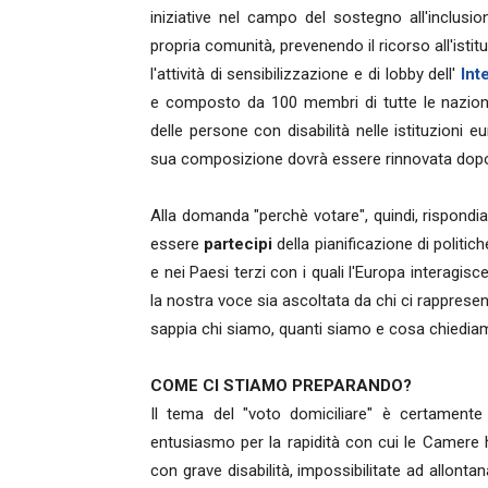
iniziative nel campo del sostegno all'inclusi
propria comunità, prevenendo il ricorso all'istit
l'attività di sensibilizzazione e di lobby dell'
Int
e composto da 100 membri di tutte le nazionali
delle persone con disabilità nelle istituzioni
sua composizione dovrà essere rinnovata dopo 
Alla domanda "perchè votare", quindi, rispond
essere
partecipi
della pianificazione di polit
e nei Paesi terzi con i quali l'Europa interagis
la nostra voce sia ascoltata da chi ci rappres
sappia chi siamo, quanti siamo e cosa chiedia
COME CI STIAMO PREPARANDO?
Il tema del "voto domiciliare" è certament
entusiasmo per la rapidità con cui le Camere
con grave disabilità, impossibilitate ad allontan