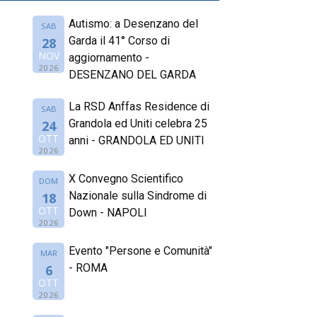
Autismo: a Desenzano del
SAB
Garda il 41° Corso di
28
NOV
aggiornamento -
2026
DESENZANO DEL GARDA
La RSD Anffas Residence di
SAB
Grandola ed Uniti celebra 25
24
OTT
anni - GRANDOLA ED UNITI
2026
X Convegno Scientifico
DOM
Nazionale sulla Sindrome di
18
OTT
Down - NAPOLI
2026
Evento "Persone e Comunità"
MAR
- ROMA
6
OTT
2026