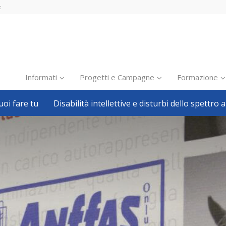
t
Informati
Progetti e Campagne
Formazione
oi fare tu
Disabilità intellettive e disturbi dello spettro a
Inclusione scolastica
Inclusione lavorativa
Notizie dalla FISH
Politiche sociali
Sport
Pillole
Formazione
Avvisi, bandi
Ricerca e Scienza
Welfare locale