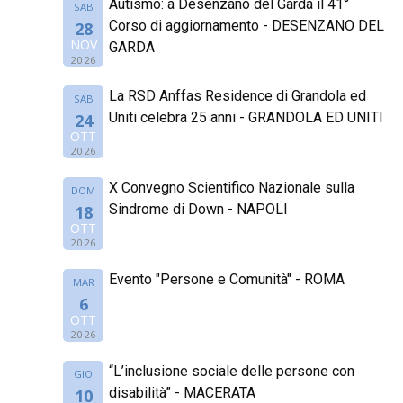
Autismo: a Desenzano del Garda il 41°
SAB
Corso di aggiornamento - DESENZANO DEL
28
NOV
GARDA
2026
La RSD Anffas Residence di Grandola ed
SAB
Uniti celebra 25 anni - GRANDOLA ED UNITI
24
OTT
2026
X Convegno Scientifico Nazionale sulla
DOM
Sindrome di Down - NAPOLI
18
OTT
2026
Evento "Persone e Comunità" - ROMA
MAR
6
OTT
2026
“L’inclusione sociale delle persone con
GIO
disabilità” - MACERATA
10