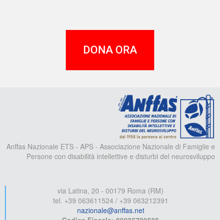
DONA ORA
A
Anffas Nazionale ETS - APS - Associazione Nazionale di Famiglie e
Persone con disabilità intellettive e disturbi del neurosviluppo
via Latina, 20 - 00179 Roma (RM)
tel. +39 063611524 / +39 063212391
nazionale@anffas.net
Codice Fiscale: 80035790585