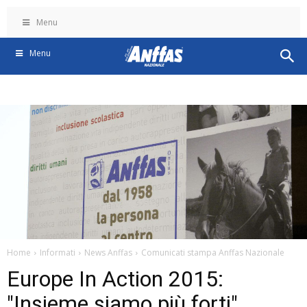
Menu
Menu
Home
Informati
News Anffas
Comunicati stampa Anffas Nazionale
Europe In Action 2015:
"Insieme siamo più forti"