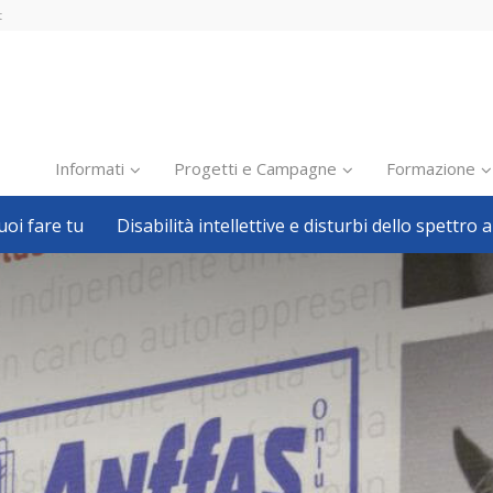
t
Informati
Progetti e Campagne
Formazione
oi fare tu
Disabilità intellettive e disturbi dello spettro a
Inclusione scolastica
Inclusione lavorativa
Notizie dalla FISH
Politiche sociali
Sport
Pillole
Formazione
Avvisi, bandi
Ricerca e Scienza
Welfare locale