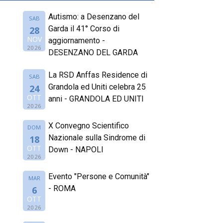
Autismo: a Desenzano del
SAB
Garda il 41° Corso di
28
NOV
aggiornamento -
2026
DESENZANO DEL GARDA
La RSD Anffas Residence di
SAB
Grandola ed Uniti celebra 25
24
OTT
anni - GRANDOLA ED UNITI
2026
X Convegno Scientifico
DOM
Nazionale sulla Sindrome di
18
OTT
Down - NAPOLI
2026
Evento "Persone e Comunità"
MAR
- ROMA
6
OTT
2026