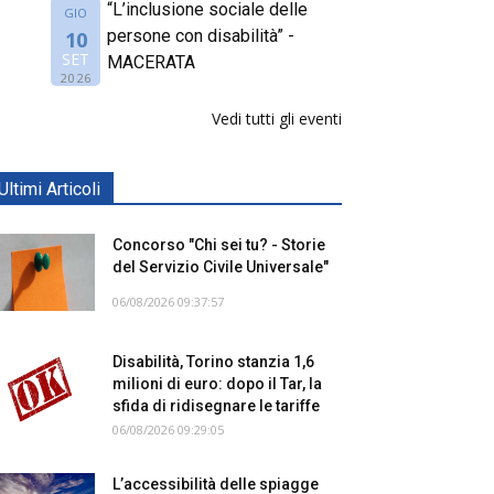
“L’inclusione sociale delle
GIO
persone con disabilità” -
10
SET
MACERATA
2026
Vedi tutti gli eventi
Ultimi Articoli
Concorso "Chi sei tu? - Storie
del Servizio Civile Universale"
06/08/2026 09:37:57
Disabilità, Torino stanzia 1,6
milioni di euro: dopo il Tar, la
sfida di ridisegnare le tariffe
06/08/2026 09:29:05
L’accessibilità delle spiagge