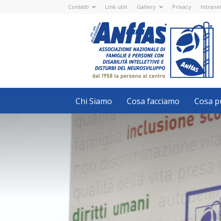
Contatti
Link utili
Gallery
Privacy
Intrane
Anffas
Nazionale
ETS
-
APS
-
Associazione
Nazionale
di
Famiglie
e
Persone
con
Chi Siamo
Cosa facciamo
Cosa pu
disabilità
intellettive
e
disturbi
del
neurosviluppo