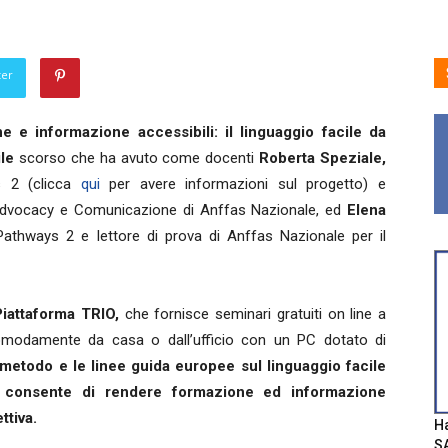
ter
e e informazione accessibili: il linguaggio facile da
ile
scorso che ha avuto come docenti
Roberta Speziale,
s 2 (clicca
qui
per avere informazioni sul progetto) e
i, Advocacy e Comunicazione di Anffas Nazionale, ed
Elena
athways 2 e lettore di prova di Anffas Nazionale per il
Piattaforma TRIO,
che fornisce seminari gratuiti on line a
modamente da casa o dall’ufficio con un PC dotato di
l metodo e le linee guida europee sul linguaggio facile
 consente di rendere formazione ed informazione
ttiva.
Ha
SA