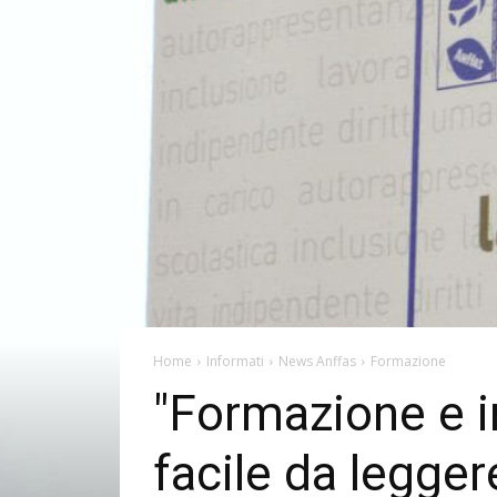
Home
Informati
News Anffas
Formazione
"Formazione e in
facile da legger