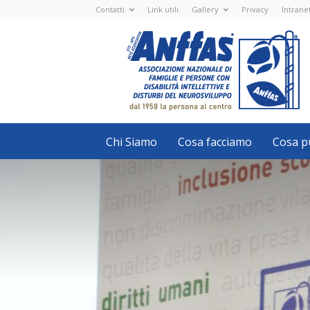
Contatti
Link utili
Gallery
Privacy
Intrane
Anffas
Nazionale
ETS
-
APS
-
Associazione
Nazionale
di
Famiglie
e
Persone
con
Chi Siamo
Cosa facciamo
Cosa pu
disabilità
intellettive
e
disturbi
del
neurosviluppo