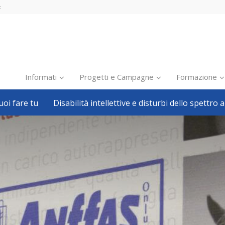
t
Informati
Progetti e Campagne
Formazione
oi fare tu
Disabilità intellettive e disturbi dello spettro a
Inclusione scolastica
Inclusione lavorativa
Notizie dalla FISH
Politiche sociali
Sport
Pillole
Formazione
Avvisi, bandi
Ricerca e Scienza
Welfare locale