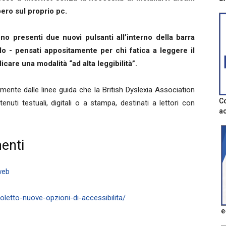
ero sul proprio pc.
ono presenti due nuovi pulsanti all’interno della barra
lo - pensati appositamente per chi fatica a leggere il
care una modalità “ad alta leggibilità”.
amente dalle linee guida che la British Dyslexia Association
Co
nuti testuali, digitali o a stampa, destinati a lettori con
ac
enti
web
letto-nuove-opzioni-di-accessibilita/
e