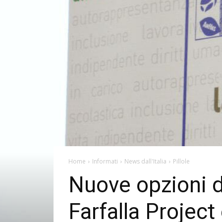
Home
Informati
News dall'Italia
Pillole
Nuove opzioni di
Farfalla Projec