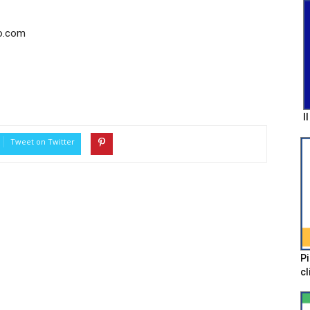
o.com
I
Tweet on Twitter
Pi
cl