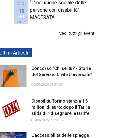
“L’inclusione sociale delle
GIO
persone con disabilità” -
10
SET
MACERATA
2026
Vedi tutti gli eventi
Ultimi Articoli
Concorso "Chi sei tu? - Storie
del Servizio Civile Universale"
06/08/2026 09:37:57
Disabilità, Torino stanzia 1,6
milioni di euro: dopo il Tar, la
sfida di ridisegnare le tariffe
06/08/2026 09:29:05
L’accessibilità delle spiagge