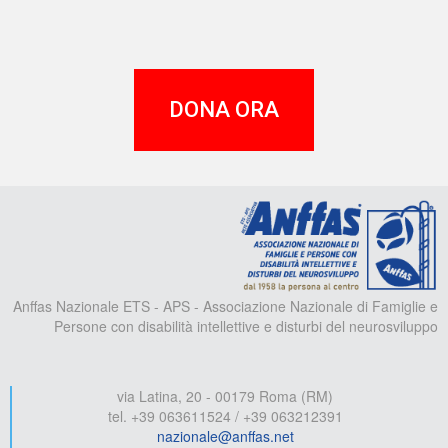
DONA ORA
A
Anffas Nazionale ETS - APS - Associazione Nazionale di Famiglie e
Persone con disabilità intellettive e disturbi del neurosviluppo
via Latina, 20 - 00179 Roma (RM)
tel. +39 063611524 / +39 063212391
nazionale@anffas.net