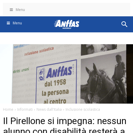
Menu
Menu
Home
Informati
News dall'Italia
Inclusione scolastica
Il Pirellone si impegna: nessun
alunno con disabilità resterà a