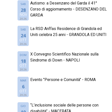
Autismo: a Desenzano del Garda il 41°
SAB
Corso di aggiornamento - DESENZANO DEL
28
NOV
GARDA
2026
La RSD Anffas Residence di Grandola ed
SAB
Uniti celebra 25 anni - GRANDOLA ED UNITI
24
OTT
2026
X Convegno Scientifico Nazionale sulla
DOM
Sindrome di Down - NAPOLI
18
OTT
2026
Evento "Persone e Comunità" - ROMA
MAR
6
OTT
2026
“L’inclusione sociale delle persone con
GIO
disabilità” - MACERATA
10