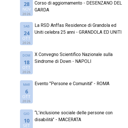
Corso di aggiornamento - DESENZANO DEL
28
NOV
GARDA
2026
La RSD Anffas Residence di Grandola ed
SAB
Uniti celebra 25 anni - GRANDOLA ED UNITI
24
OTT
2026
X Convegno Scientifico Nazionale sulla
DOM
Sindrome di Down - NAPOLI
18
OTT
2026
Evento "Persone e Comunità" - ROMA
MAR
6
OTT
2026
“L’inclusione sociale delle persone con
GIO
disabilità” - MACERATA
10
SET