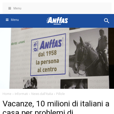
Menu
Menu
Home
Informati
News dall'Italia
Pillole
Vacanze, 10 milioni di italiani a
casa per problemi di