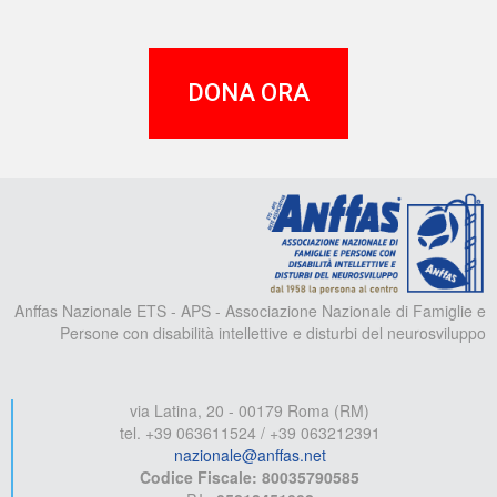
DONA ORA
A
Anffas Nazionale ETS - APS - Associazione Nazionale di Famiglie e
Persone con disabilità intellettive e disturbi del neurosviluppo
via Latina, 20 - 00179 Roma (RM)
tel. +39 063611524 / +39 063212391
nazionale@anffas.net
Codice Fiscale: 80035790585