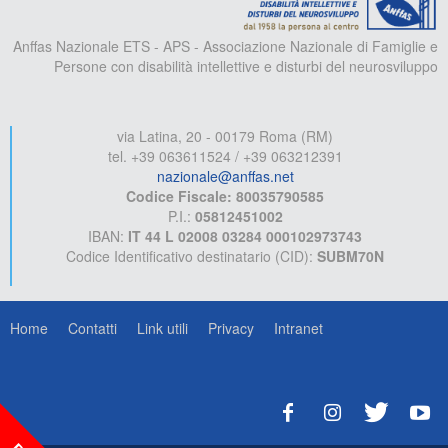
Anffas Nazionale ETS - APS - Associazione Nazionale di Famiglie e
Persone con disabilità intellettive e disturbi del neurosviluppo
via Latina, 20 - 00179 Roma (RM)
tel. +39 063611524 / +39 063212391
nazionale@anffas.net
Codice Fiscale: 80035790585
P.I.:
05812451002
IBAN:
IT 44 L 02008 03284 000102973743
Codice Identificativo destinatario (CID):
SUBM70N
Home
Contatti
Link utili
Privacy
Intranet