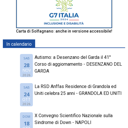
Carta di Solfagnano: anche in versione accessibile!
In calendario
Autismo: a Desenzano del Garda il 41°
SAB
Corso di aggiornamento - DESENZANO DEL
28
NOV
GARDA
2026
La RSD Anffas Residence di Grandola ed
SAB
Uniti celebra 25 anni - GRANDOLA ED UNITI
24
OTT
2026
X Convegno Scientifico Nazionale sulla
DOM
Sindrome di Down - NAPOLI
18