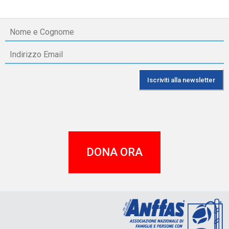
DONA ORA
A