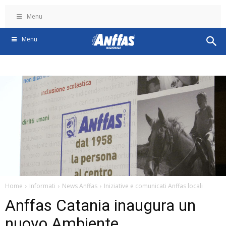
Menu
Menu
Home
Informati
News Anffas
Iniziative e comunicati Anffas locali
Anffas Catania inaugura un
nuovo Ambiente