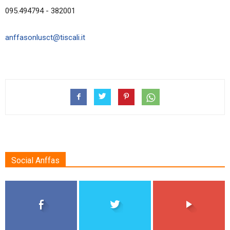
095.494794 - 382001
anffasonlusct@tiscali.it
Social Anffas