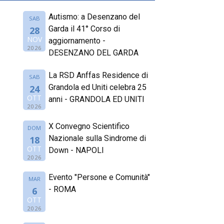
Autismo: a Desenzano del
SAB
Garda il 41° Corso di
28
NOV
aggiornamento -
2026
DESENZANO DEL GARDA
La RSD Anffas Residence di
SAB
Grandola ed Uniti celebra 25
24
OTT
anni - GRANDOLA ED UNITI
2026
X Convegno Scientifico
DOM
Nazionale sulla Sindrome di
18
OTT
Down - NAPOLI
2026
Evento "Persone e Comunità"
MAR
- ROMA
6
OTT
2026