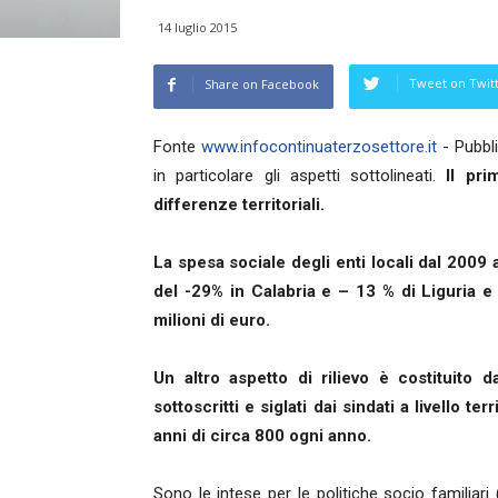
14 luglio 2015
Tweet on Twit
Share on Facebook
Fonte
www.infocontinuaterzosettore.it
- Pubbli
in particolare gli aspetti sottolineati.
Il pri
differenze territoriali.
La spesa sociale degli enti locali dal 2009 
del -29% in Calabria e – 13 % di Liguria 
milioni di euro.
Un altro aspetto di rilievo è costituito d
sottoscritti e siglati dai sindati a livello t
anni di circa 800 ogni anno.
Sono le intese per le politiche socio familiari