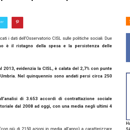
ter
cati i dati dell’Osservatorio CISL sulle politiche sociali. Due
mo è il ristagno della spesa e la persistenza delle
al 2013, evidenzia la CISL, è calata del 2,7% con punte
e Umbria. Nel quinquennio sono andati persi circa 250
all’analisi di 3.653 accordi di contrattazione sociale
erritoriale dal 2008 ad oggi, con una media negli ultimi 4
Ha
 (con più di 2150 azioni in media all’anno) a caratterizzare
SA