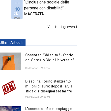
“L’inclusione sociale delle
GIO
persone con disabilità” -
10
SET
MACERATA
2026
Vedi tutti gli eventi
Ultimi Articoli
Concorso "Chi sei tu? - Storie
del Servizio Civile Universale"
06/08/2026 09:37:57
Disabilità, Torino stanzia 1,6
milioni di euro: dopo il Tar, la
sfida di ridisegnare le tariffe
06/08/2026 09:29:05
L’accessibilità delle spiagge