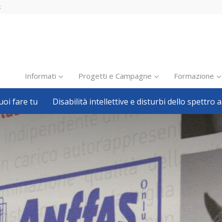
t
Informati
Progetti e Campagne
Formazione
oi fare tu
Disabilità intellettive e disturbi dello spettro a
Inclusione scolastica
Inclusione lavorativa
Notizie dalla FISH
Politiche sociali
Sport
Pillole
Formazione
Avvisi, bandi
Ricerca e Scienza
Welfare locale