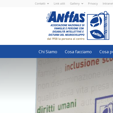
Contatti
Link utili
Gallery
Privacy
Intrane
Anffas
Nazionale
ETS
-
APS
-
Associazione
Nazionale
di
Famiglie
e
Persone
con
Chi Siamo
Cosa facciamo
Cosa pu
disabilità
intellettive
e
disturbi
del
neurosviluppo