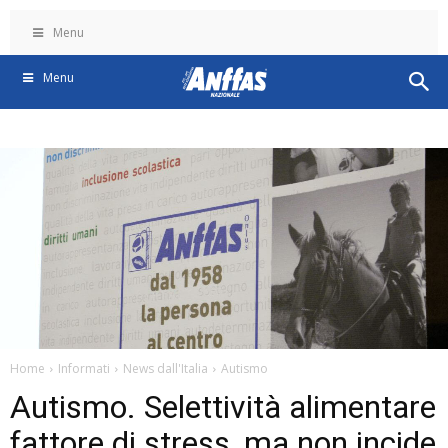
Menu
Menu
Home
Informati
News dall'Italia
Autismo
Autismo. Selettività alimentare
fattore di stress, ma non incide