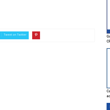
Tweet on Twitter
Gu
C
Ca
ac