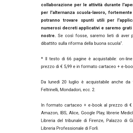
collaborazione per le attività durante l'a
per l'alternanza scuola-lavoro, fortemente 
potranno trovare spunti utili per l'appl
numerosi decreti applicativi e saremo grati 
nostre.
Se così fosse, saremo lieti di aver p
dibattito sulla riforma della buona scuola".
* Il testo di 66 pagine è acquistabile: on-l
prezzo di € 5,99 e in formato cartaceo + e-book
Da lunedì 20 luglio è acquistabile anche da t
Feltrinelli, Mondadori, ecc. 2.
In formato cartaceo + e-book al prezzo di € 12
Amazon, IBS, Alice, Google Play, librerie Medi
Libreria del tribunale di Firenze, Palazzo di G
Libreria Professionale di Forlì.