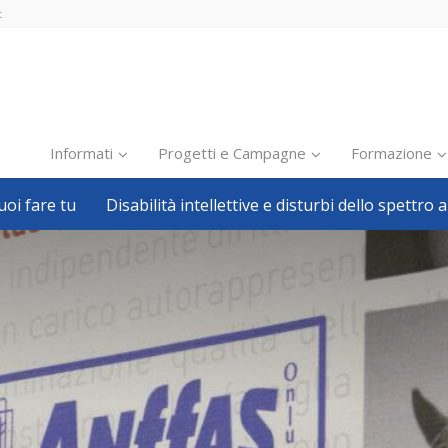
t
Informati
Progetti e Campagne
Formazione
oi fare tu
Disabilità intellettive e disturbi dello spettro a
Inclusione scolastica
Inclusione lavorativa
Notizie dalla FISH
Politiche sociali
Sport
Pillole
Formazione
Avvisi, bandi
Ricerca e Scienza
Welfare locale