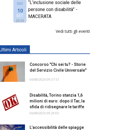
“L’inclusione sociale delle
GIO
persone con disabilità” -
10
SET
MACERATA
2026
Vedi tutti gli eventi
Ultimi Articoli
Concorso "Chi sei tu? - Storie
del Servizio Civile Universale"
06/08/2026 09:37:57
Disabilità, Torino stanzia 1,6
milioni di euro: dopo il Tar, la
sfida di ridisegnare le tariffe
06/08/2026 09:29:05
L’accessibilità delle spiagge