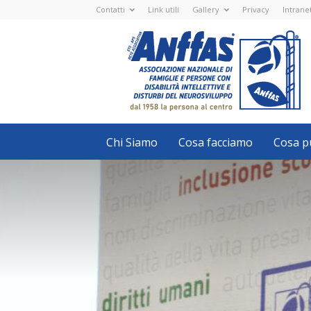
Contatti
Link utili
Gallery
Privacy
Intrane
Anffas
Nazionale
ETS
-
APS
-
Associazione
Nazionale
di
Famiglie
e
Persone
con
Chi Siamo
Cosa facciamo
Cosa pu
disabilità
intellettive
e
disturbi
del
neurosviluppo