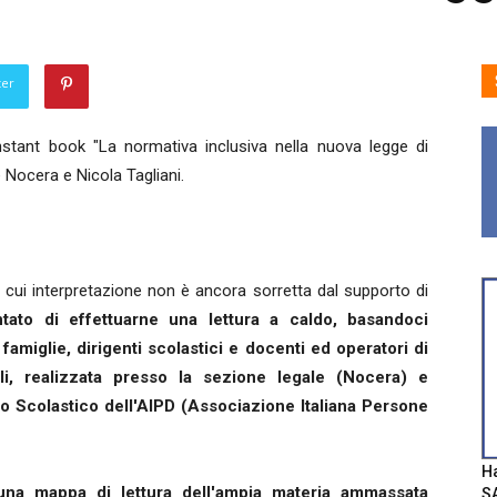
ter
instant book "La normativa inclusiva nella nuova legge di
 Nocera e Nicola Tagliani.
a cui interpretazione non è ancora sorretta dal supporto di
ato di effettuarne una lettura a caldo, basandoci
amiglie, dirigenti scolastici e docenti ed operatori di
riali, realizzata presso la sezione legale (Nocera) e
io Scolastico dell'AIPD (Associazione Italiana Persone
Ha
una mappa di lettura dell'ampia materia ammassata
SA