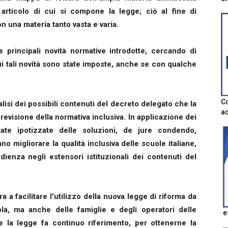
rticolo di cui si compone la legge; ciò al fine di
n una materia tanto vasta e varia.
le principali novità normative introdotte, cercando di
ui tali novità sono state imposte, anche se con qualche
Co
alisi dei possibili contenuti del decreto delegato che la
ac
visione della normativa inclusiva. In applicazione dei
tate ipotizzate delle soluzioni, de jure condendo,
no migliorare la qualità inclusiva delle scuole italiane,
enza negli estensori istituzionali dei contenuti del
ra a facilitare l'utilizzo della nuova legge di riforma da
ola, ma anche delle famiglie e degli operatori delle
e
e la legge fa continuo riferimento, per ottenerne la