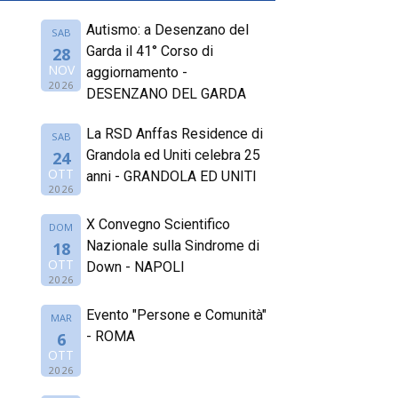
Autismo: a Desenzano del
SAB
Garda il 41° Corso di
28
NOV
aggiornamento -
2026
DESENZANO DEL GARDA
La RSD Anffas Residence di
SAB
Grandola ed Uniti celebra 25
24
OTT
anni - GRANDOLA ED UNITI
2026
X Convegno Scientifico
DOM
Nazionale sulla Sindrome di
18
OTT
Down - NAPOLI
2026
Evento "Persone e Comunità"
MAR
- ROMA
6
OTT
2026