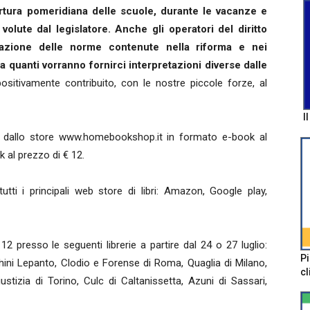
pertura pomeridiana delle scuole, durante le vacanze e
volute dal legislatore. Anche gli operatori del diritto
icazione delle norme contenute nella riforma e nei
a quanti vorranno fornirci interpretazioni diverse dalle
ositivamente contribuito, con le nostre piccole forze, al
I
ine dallo store www.homebookshop.it in formato e-book al
 al prezzo di € 12.
utti i principali web store di libri: Amazon, Google play,
 presso le seguenti librerie a partire dal 24 o 27 luglio:
Pi
chini Lepanto, Clodio e Forense di Roma, Quaglia di Milano,
cl
iustizia di Torino, Culc di Caltanissetta, Azuni di Sassari,