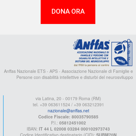
DONA ORA
A
Anffas Nazionale ETS - APS - Associazione Nazionale di Famiglie e
Persone con disabilità intellettive e disturbi del neurosviluppo
via Latina, 20 - 00179 Roma (RM)
tel. +39 063611524 / +39 063212391
nazionale@anffas.net
Codice Fiscale: 80035790585
P.I.:
05812451002
IBAN:
IT 44 L 02008 03284 000102973743
Codice Identificativo destinatario (CID):
SUBM70N