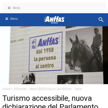
Menu
Menu
Home
Informati
News dall'Europa e dal Mondo
Varie
Turismo accessibile, nuova
dichiarazione del Parlamento