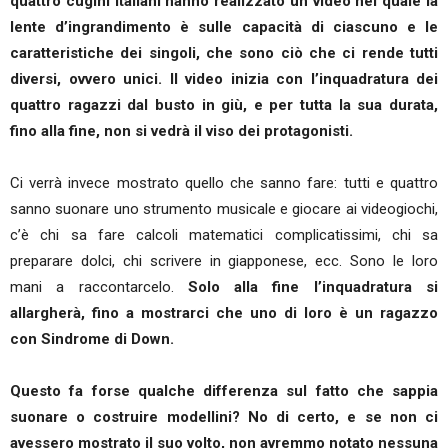
quattro cugini italiani hanno realizzato un video nel quale la
lente d’ingrandimento è sulle capacità di ciascuno e le
caratteristiche dei singoli, che sono ciò che ci rende tutti
diversi, ovvero unici. Il video inizia con l’inquadratura dei
quattro ragazzi dal busto in giù, e per tutta la sua durata,
fino alla fine, non si vedrà il viso dei protagonisti.
Ci verrà invece mostrato quello che sanno fare: tutti e quattro
sanno suonare uno strumento musicale e giocare ai videogiochi,
c’è chi sa fare calcoli matematici complicatissimi, chi sa
preparare dolci, chi scrivere in giapponese, ecc. Sono le loro
mani a raccontarcelo.
Solo alla fine l’inquadratura si
allargherà, fino a mostrarci che uno di loro è un ragazzo
con Sindrome di Down.
Questo fa forse qualche differenza sul fatto che sappia
suonare o costruire modellini? No di certo, e se non ci
avessero mostrato il suo volto, non avremmo notato nessuna