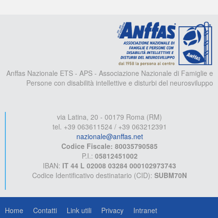
A
Anffas Nazionale ETS - APS - Associazione Nazionale di Famiglie e
Persone con disabilità intellettive e disturbi del neurosviluppo
via Latina, 20 - 00179 Roma (RM)
tel. +39 063611524 / +39 063212391
nazionale@anffas.net
Codice Fiscale: 80035790585
P.I.:
05812451002
IBAN:
IT 44 L 02008 03284 000102973743
Codice Identificativo destinatario (CID):
SUBM70N
Home
Contatti
Link utili
Privacy
Intranet