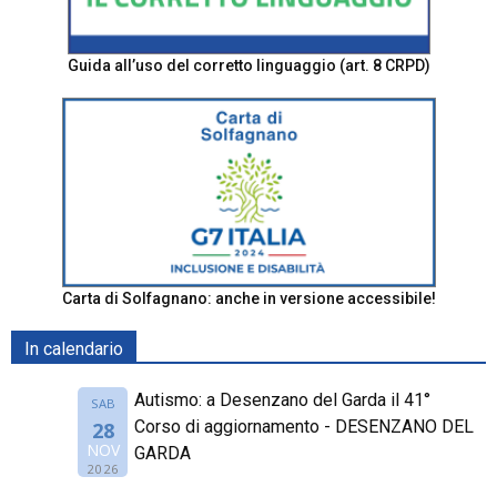
Guida all’uso del corretto linguaggio (art. 8 CRPD)
Carta di Solfagnano: anche in versione accessibile!
In calendario
Autismo: a Desenzano del Garda il 41°
SAB
Corso di aggiornamento - DESENZANO DEL
28
NOV
GARDA
2026