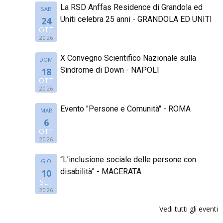
La RSD Anffas Residence di Grandola ed
SAB
Uniti celebra 25 anni - GRANDOLA ED UNITI
24
OTT
2026
X Convegno Scientifico Nazionale sulla
DOM
Sindrome di Down - NAPOLI
18
OTT
2026
Evento "Persone e Comunità" - ROMA
MAR
6
OTT
2026
“L’inclusione sociale delle persone con
GIO
disabilità” - MACERATA
10
SET
2026
Vedi tutti gli eventi