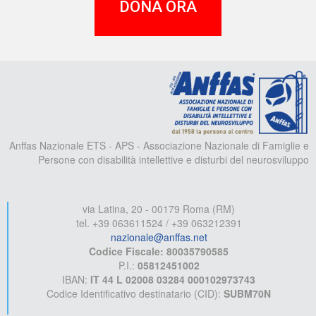
DONA ORA
A
Anffas Nazionale ETS - APS - Associazione Nazionale di Famiglie e
Persone con disabilità intellettive e disturbi del neurosviluppo
via Latina, 20 - 00179 Roma (RM)
tel. +39 063611524 / +39 063212391
nazionale@anffas.net
Codice Fiscale: 80035790585
P.I.:
05812451002
IBAN:
IT 44 L 02008 03284 000102973743
Codice Identificativo destinatario (CID):
SUBM70N