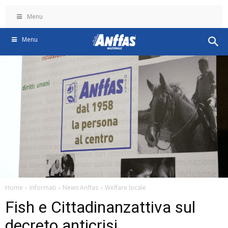
Menu
Menu
Home
Informati
News Anffas
Welfare locale
Fish e Cittadinanzattiva sul
decreto anticrisi