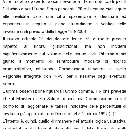
Vi è un altro aspetto assai rilevante in termini di costi per il
Cittadino e per l'Erario. Sono pendenti 320 mila cause civili legate
alle invalidità civile, una cifra spaventosa e destinata ad
espandersi in seguito al piano straordinario di verifica delle
invalidità civili previsto dalla Legge 133/2008.
Il nuovo articolo 20 del decreto legge 78, è molto preciso
rispetto ai ricorsi giurisdizionali, ma non inciderà
significativamente sul volume delle cause civili. Riteniamo sia
giunto il momento di reintrodurre modalità di ricorso
amministrativo, istituendo Commissioni superiori, a livello
Regionale integrate con INPS, per il riesame degli eventuali
ricorsi.
L'ultima osservazione riguarda l'ultimo comma, il 6 che prevede
che il Ministero della Salute nomini una Commissione con il
compito di "aggiornare le tabelle indicative delle percentuali di
invalidità già approvate con Decreto del 5 febbraio 1992 (...)."
L'intento è, quindi, quello di rimanere nell'attuale logica valutativa,
contestata motivatamente da molti esperti del settore e da molti