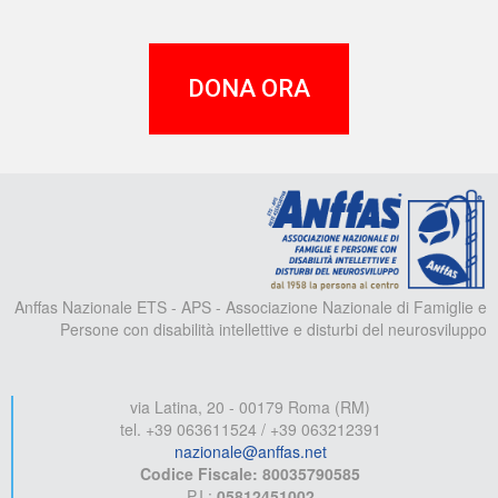
DONA ORA
A
Anffas Nazionale ETS - APS - Associazione Nazionale di Famiglie e
Persone con disabilità intellettive e disturbi del neurosviluppo
via Latina, 20 - 00179 Roma (RM)
tel. +39 063611524 / +39 063212391
nazionale@anffas.net
Codice Fiscale: 80035790585
P.I.:
05812451002