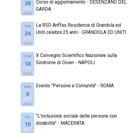
Corso di aggiornamento - DESENZANO DEL
28
NOV
GARDA
2026
La RSD Anffas Residence di Grandola ed
SAB
Uniti celebra 25 anni - GRANDOLA ED UNITI
24
OTT
2026
X Convegno Scientifico Nazionale sulla
DOM
Sindrome di Down - NAPOLI
18
OTT
2026
Evento "Persone e Comunità" - ROMA
MAR
6
OTT
2026
“L’inclusione sociale delle persone con
GIO
disabilità” - MACERATA
10
SET