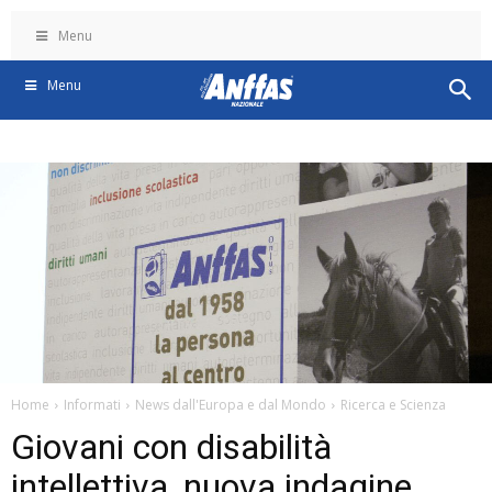
Menu
Menu
Home
Informati
News dall'Europa e dal Mondo
Ricerca e Scienza
Giovani con disabilità
intellettiva, nuova indagine