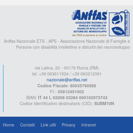
A
Anffas Nazionale ETS - APS - Associazione Nazionale di Famiglie e
Persone con disabilità intellettive e disturbi del neurosviluppo
via Latina, 20 - 00179 Roma (RM)
tel. +39 063611524 / +39 063212391
nazionale@anffas.net
Codice Fiscale: 80035790585
P.I.:
05812451002
IBAN:
IT 44 L 02008 03284 000102973743
Codice Identificativo destinatario (CID):
SUBM70N
Home
Contatti
Link utili
Privacy
Intranet