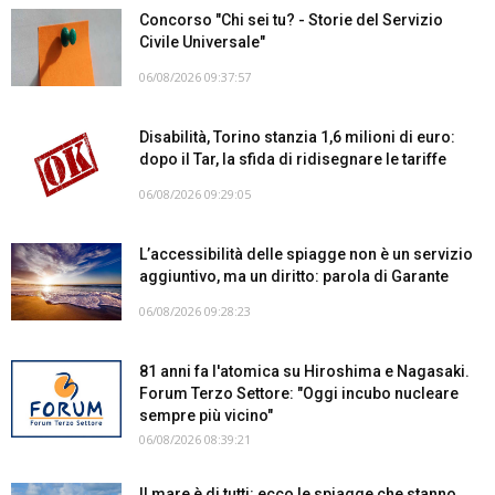
Concorso "Chi sei tu? - Storie del Servizio
Civile Universale"
06/08/2026 09:37:57
Disabilità, Torino stanzia 1,6 milioni di euro:
dopo il Tar, la sfida di ridisegnare le tariffe
06/08/2026 09:29:05
L’accessibilità delle spiagge non è un servizio
aggiuntivo, ma un diritto: parola di Garante
06/08/2026 09:28:23
81 anni fa l'atomica su Hiroshima e Nagasaki.
Forum Terzo Settore: "Oggi incubo nucleare
sempre più vicino"
06/08/2026 08:39:21
Il mare è di tutti: ecco le spiagge che stanno