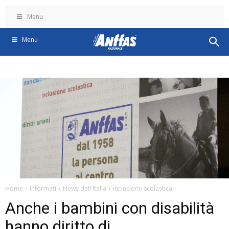
Menu
Menu
Home
Informati
News dall'Italia
Inclusione scolastica
Anche i bambini con disabilità
hanno diritto di