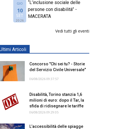
“L’inclusione sociale delle
GIO
persone con disabilità” -
10
SET
MACERATA
2026
Vedi tutti gli eventi
Ultimi Articoli
Concorso "Chi sei tu? - Storie
del Servizio Civile Universale"
06/08/2026 09:37:57
Disabilità, Torino stanzia 1,6
milioni di euro: dopo il Tar, la
sfida di ridisegnare le tariffe
06/08/2026 09:29:05
L’accessibilità delle spiagge