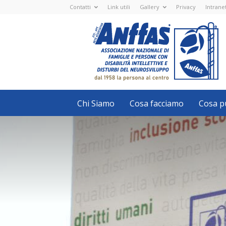
Contatti
Link utili
Gallery
Privacy
Intrane
Anffas
Nazionale
ETS
-
APS
-
Associazione
Nazionale
di
Famiglie
e
Persone
con
Chi Siamo
Cosa facciamo
Cosa pu
disabilità
intellettive
e
disturbi
del
neurosviluppo