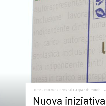
Home
Informati
News dall'Europa e dal Mondo
V
Nuova iniziativa