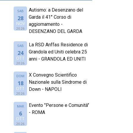
Autismo: a Desenzano del
SAB
Garda il 41° Corso di
28
NOV
aggiornamento -
2026
DESENZANO DEL GARDA
La RSD Anffas Residence di
SAB
Grandola ed Uniti celebra 25
24
OTT
anni - GRANDOLA ED UNITI
2026
X Convegno Scientifico
DOM
Nazionale sulla Sindrome di
18
OTT
Down - NAPOLI
2026
Evento "Persone e Comunità"
MAR
- ROMA
6
OTT
2026