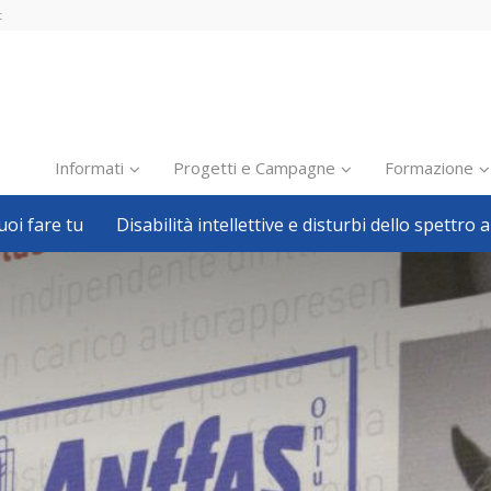
t
Informati
Progetti e Campagne
Formazione
oi fare tu
Disabilità intellettive e disturbi dello spettro a
Inclusione scolastica
Inclusione lavorativa
Notizie dalla FISH
Politiche sociali
Sport
Pillole
Formazione
Avvisi, bandi
Ricerca e Scienza
Welfare locale