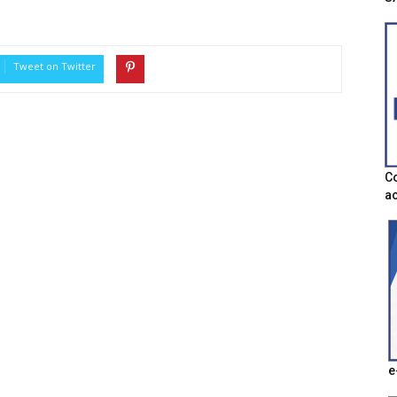
Tweet on Twitter
Co
ac
e