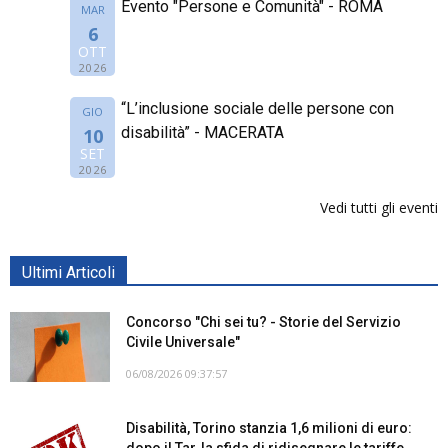
Evento "Persone e Comunità" - ROMA
MAR
6
OTT
2026
“L’inclusione sociale delle persone con
GIO
disabilità” - MACERATA
10
SET
2026
Vedi tutti gli eventi
Ultimi Articoli
Concorso "Chi sei tu? - Storie del Servizio
Civile Universale"
06/08/2026 09:37:57
Disabilità, Torino stanzia 1,6 milioni di euro:
dopo il Tar, la sfida di ridisegnare le tariffe