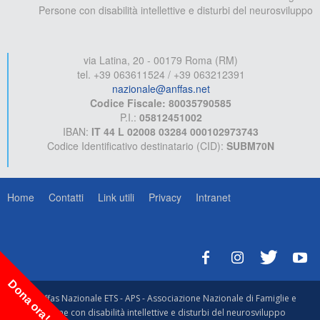
Persone con disabilità intellettive e disturbi del neurosviluppo
via Latina, 20 - 00179 Roma (RM)
tel. +39 063611524 / +39 063212391
nazionale@anffas.net
Codice Fiscale: 80035790585
P.I.:
05812451002
IBAN:
IT 44 L 02008 03284 000102973743
Codice Identificativo destinatario (CID):
SUBM70N
Home
Contatti
Link utili
Privacy
Intranet
Dona ora!
© Anffas Nazionale ETS - APS - Associazione Nazionale di Famiglie e
Persone con disabilità intellettive e disturbi del neurosviluppo