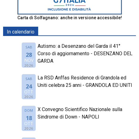
Carta di Solfagnano: anche in versione accessibile!
In calendario
Autismo: a Desenzano del Garda il 41°
SAB
Corso di aggiornamento - DESENZANO DEL
28
NOV
GARDA
2026
La RSD Anffas Residence di Grandola ed
SAB
Uniti celebra 25 anni - GRANDOLA ED UNITI
24
OTT
2026
X Convegno Scientifico Nazionale sulla
DOM
Sindrome di Down - NAPOLI
18
OTT
2026