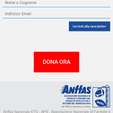
DONA ORA
A
Anffas Nazionale ETS - APS - Associazione Nazionale di Famiglie e