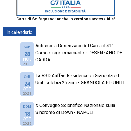
Carta di Solfagnano: anche in versione accessibile!
In calendario
Autismo: a Desenzano del Garda il 41°
SAB
Corso di aggiornamento - DESENZANO DEL
28
NOV
GARDA
2026
La RSD Anffas Residence di Grandola ed
SAB
Uniti celebra 25 anni - GRANDOLA ED UNITI
24
OTT
2026
X Convegno Scientifico Nazionale sulla
DOM
Sindrome di Down - NAPOLI
18
OTT
2026