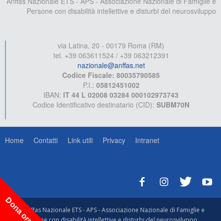
Anffas Nazionale ETS - APS - Associazione Nazionale di Famiglie e
Persone con disabilità intellettive e disturbi del neurosviluppo
via Latina, 20 - 00179 Roma (RM)
tel. +39 063611524 / +39 063212391
nazionale@anffas.net
Codice Fiscale: 80035790585
P.I.:
05812451002
IBAN:
IT 44 L 02008 03284 000102973743
Codice Identificativo destinatario (CID):
SUBM70N
Home
Contatti
Link utili
Privacy
Intranet
Dona ora!
© Anffas Nazionale ETS - APS - Associazione Nazionale di Famiglie e
Persone con disabilità intellettive e disturbi del neurosviluppo