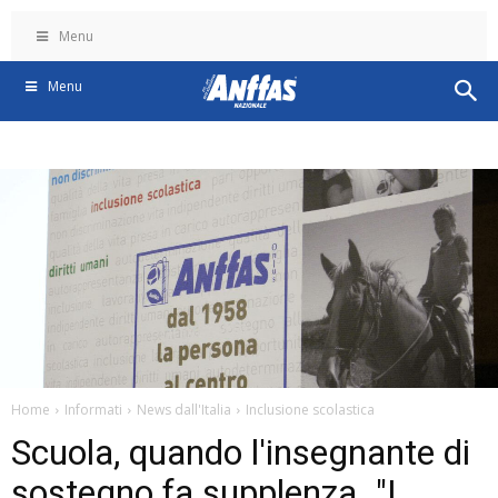
Menu
Menu
Home
Informati
News dall'Italia
Inclusione scolastica
Scuola, quando l'insegnante di
sostegno fa supplenza. "I