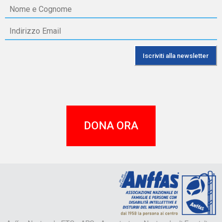
DONA ORA
A