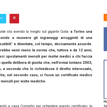
ter
ide sta avendo la meglio sul gigante Golia:
a Torino una
cendo a muovere gli ingranaggi arrugginiti di una
cutibili" e diventate, col tempo, decisamente assurde.
vrebbe venir meno la norma che, tuttora e da 12 anni,
eci spostamenti mensili per motivi medici a chi faccia
i
quella delibera di giunta che, nell'ormai lontano 2003,
lo, a seconda che lo richiedesse il diretto interessato,
he, nel secondo caso, ci fosse un certificato medico
 mensili per visite mediche.
Ha
sentò a casa Cometto per richiedere questo certificato, la
SA