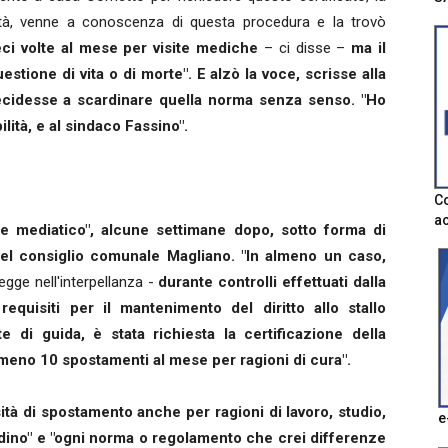
ità, venne a conoscenza di questa procedura e la trovò
ci volte al mese per visite mediche
– ci disse –
ma il
estione di vita o di morte". E alzò la voce, scrisse alla
ecidesse a scardinare quella norma senza senso. "Ho
lità, e al sindaco Fassino".
Co
ac
ore mediatico", alcune settimane dopo, sotto forma di
 del consiglio comunale Magliano. "In almeno un caso,
legge nell'interpellanza -
durante controlli effettuati dalla
requisiti per il mantenimento del diritto allo stallo
 di guida, è stata richiesta la certificazione della
lmeno 10 spostamenti al mese per ragioni di cura".
tà di spostamento anche per ragioni di lavoro, studio,
e
adino" e "ogni norma o regolamento che crei differenze