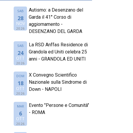
Autismo: a Desenzano del
SAB
Garda il 41° Corso di
28
NOV
aggiornamento -
2026
DESENZANO DEL GARDA
La RSD Anffas Residence di
SAB
Grandola ed Uniti celebra 25
24
OTT
anni - GRANDOLA ED UNITI
2026
X Convegno Scientifico
DOM
Nazionale sulla Sindrome di
18
OTT
Down - NAPOLI
2026
Evento "Persone e Comunità"
MAR
- ROMA
6
OTT
2026