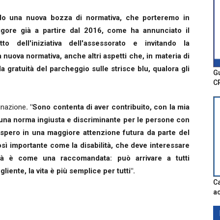
ndo una nuova bozza di normativa, che porteremo in
igore già a partire dal 2016, come ha annunciato il
o dell'iniziativa dell'assessorato e invitando la
uova normativa, anche altri aspetti che, in materia di
la gratuità del parcheggio sulle strisce blu, qualora gli
Gu
C
inazione
. "Sono contenta di aver contribuito, con la mia
 una norma ingiusta e discriminante per le persone con
spero in una maggiore attenzione futura da parte del
ì importante come la disabilità, che deve interessare
lità è come una raccomandata: può arrivare a tutti
iente, la vita è più semplice per tutti".
Ca
ac