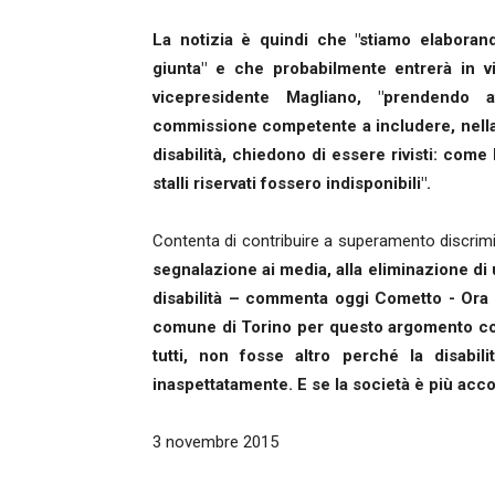
La notizia è quindi che "stiamo elabora
giunta" e che probabilmente entrerà in v
vicepresidente Magliano, "prendendo att
commissione competente a includere, nella n
disabilità, chiedono di essere rivisti: come 
stalli riservati fossero indisponibili".
Contenta di contribuire a superamento discrim
segnalazione ai media, alla eliminazione di
disabilità – commenta oggi Cometto - Ora 
comune di Torino per questo argomento cos
tutti, non fosse altro perché la disabi
inaspettatamente. E se la società è più accogl
3 novembre 2015