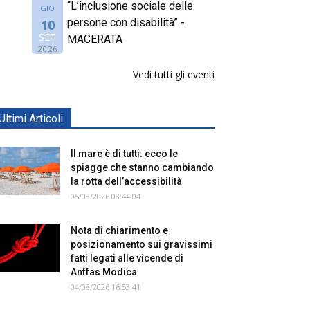
“L’inclusione sociale delle
GIO
persone con disabilità” -
10
SET
MACERATA
2026
Vedi tutti gli eventi
Ultimi Articoli
Il mare è di tutti: ecco le
spiagge che stanno cambiando
la rotta dell’accessibilità
05/08/2026 08:44:04
Nota di chiarimento e
posizionamento sui gravissimi
fatti legati alle vicende di
Anffas Modica
04/08/2026 16:53:41