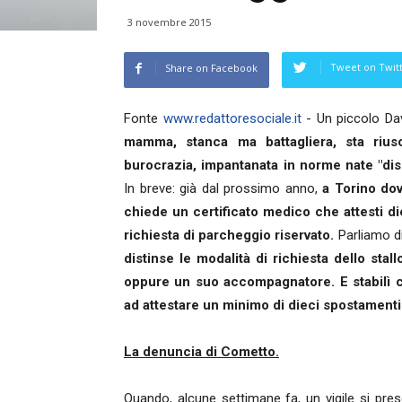
3 novembre 2015
Tweet on Twit
Share on Facebook
Fonte
www.redattoresociale.it
- Un piccolo Dav
mamma, stanca ma battagliera, sta rius
burocrazia, impantanata in norme nate "dis
In breve: già dal prossimo anno,
a Torino do
chiede un certificato medico che attesti di
richiesta di parcheggio riservato.
Parliamo d
distinse le modalità di richiesta dello stal
oppure un suo accompagnatore. E stabilì c
ad attestare un minimo di dieci spostamenti
La denuncia di Cometto.
Quando, alcune settimane fa, un vigile si pre