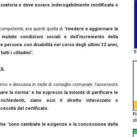
 vessatoria e deve essere inderogabilmente modificata o
 competente, era quindi quella di
"rivedere e aggiornare la
 mutate condizioni sociali e dell'incremento della
le persone con disabilità nel corso degli ultimi 12 anni,
I
utti i cittadini".
rà.
carico e discussa in sede di consiglio comunale: l'assessore
nare la norma" e ha espresso la volontà di parificare le
chiedenti, siano essi il diretto interessato o
cessità del certificato.
Pi
cl
che "sono cambiate le esigenze e la concessione della