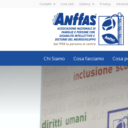
Contatti
Link utili
Gallery
Privacy
Intrane
Anffas
Nazionale
ETS
-
APS
-
Associazione
Nazionale
di
Famiglie
e
Persone
con
Chi Siamo
Cosa facciamo
Cosa pu
disabilità
intellettive
e
disturbi
del
neurosviluppo