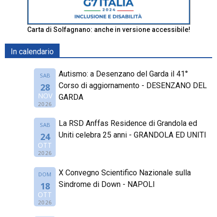
Carta di Solfagnano: anche in versione accessibile!
In calendario
Autismo: a Desenzano del Garda il 41°
SAB
Corso di aggiornamento - DESENZANO DEL
28
NOV
GARDA
2026
La RSD Anffas Residence di Grandola ed
SAB
Uniti celebra 25 anni - GRANDOLA ED UNITI
24
OTT
2026
X Convegno Scientifico Nazionale sulla
DOM
Sindrome di Down - NAPOLI
18
OTT
2026