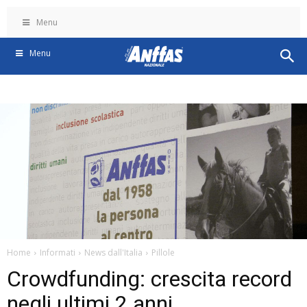
Menu
Menu
Home
Informati
News dall'Italia
Pillole
Crowdfunding: crescita record
negli ultimi 2 anni