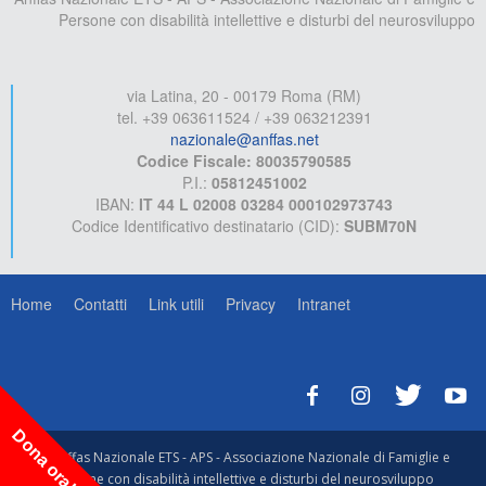
Persone con disabilità intellettive e disturbi del neurosviluppo
via Latina, 20 - 00179 Roma (RM)
tel. +39 063611524 / +39 063212391
nazionale@anffas.net
Codice Fiscale: 80035790585
P.I.:
05812451002
IBAN:
IT 44 L 02008 03284 000102973743
Codice Identificativo destinatario (CID):
SUBM70N
Home
Contatti
Link utili
Privacy
Intranet
Dona ora!
© Anffas Nazionale ETS - APS - Associazione Nazionale di Famiglie e
Persone con disabilità intellettive e disturbi del neurosviluppo