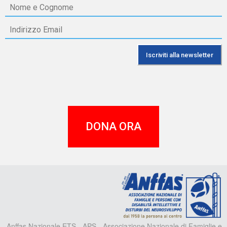
DONA ORA
A
Anffas Nazionale ETS - APS - Associazione Nazionale di Famiglie e