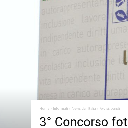
Home
Informati
News dall'Italia
Avvisi, bandi
3° Concorso fot