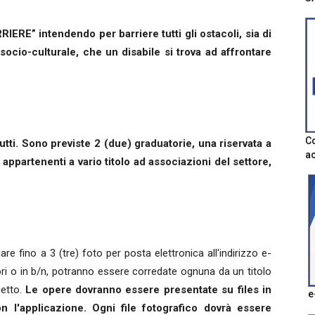
IERE” intendendo per barriere tutti gli ostacoli, sia di
 socio-culturale, che un disabile si trova ad affrontare
Co
utti. Sono previste 2 (due) graduatorie, una riservata a
ac
 appartenenti a vario titolo ad associazioni del settore,
re fino a 3 (tre) foto per posta elettronica all'indirizzo e-
lori o in b/n, potranno essere corredate ognuna da un titolo
etto.
Le opere dovranno essere presentate su files in
e
n l'applicazione. Ogni file fotografico dovrà essere