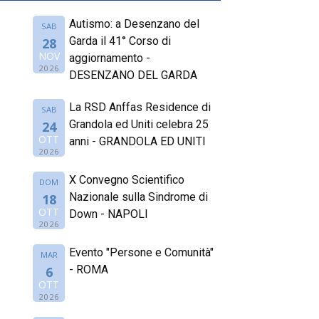
Autismo: a Desenzano del
SAB
Garda il 41° Corso di
28
NOV
aggiornamento -
2026
DESENZANO DEL GARDA
La RSD Anffas Residence di
SAB
Grandola ed Uniti celebra 25
24
OTT
anni - GRANDOLA ED UNITI
2026
X Convegno Scientifico
DOM
Nazionale sulla Sindrome di
18
OTT
Down - NAPOLI
2026
Evento "Persone e Comunità"
MAR
- ROMA
6
OTT
2026