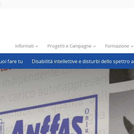
t
Informati
Progetti e Campagne
Formazione
oi fare tu
Disabilità intellettive e disturbi dello spettro a
Inclusione scolastica
Inclusione lavorativa
Notizie dalla FISH
Politiche sociali
Sport
Pillole
Formazione
Avvisi, bandi
Ricerca e Scienza
Welfare locale