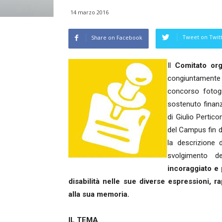
14 marzo 2016
Tweet on Twit
Share on Facebook
Il
Comitato org
congiuntamente 
concorso fotog
sostenuto finanzi
di Giulio Pertic
del Campus fin d
la descrizione 
svolgimento 
incoraggiato e 
disabilità nelle sue diverse espressioni, r
alla sua memoria.
IL TEMA