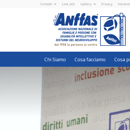
Contatti
Link utili
Gallery
Privacy
Intrane
Anffas
Nazionale
ETS
-
APS
-
Associazione
Nazionale
di
Famiglie
e
Persone
con
Chi Siamo
Cosa facciamo
Cosa pu
disabilità
intellettive
e
disturbi
del
neurosviluppo