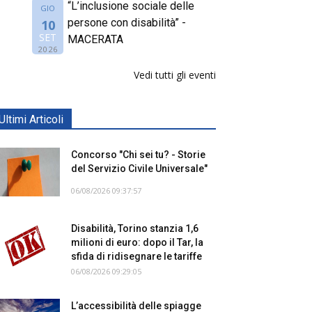
“L’inclusione sociale delle
GIO
persone con disabilità” -
10
SET
MACERATA
2026
Vedi tutti gli eventi
Ultimi Articoli
Concorso "Chi sei tu? - Storie
del Servizio Civile Universale"
06/08/2026 09:37:57
Disabilità, Torino stanzia 1,6
milioni di euro: dopo il Tar, la
sfida di ridisegnare le tariffe
06/08/2026 09:29:05
L’accessibilità delle spiagge