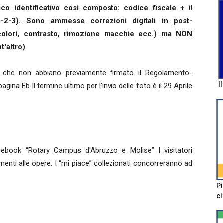
co identificativo così composto: codice fiscale + il
-2-3). Sono ammesse correzioni digitali in post-
 colori, contrasto, rimozione macchie ecc.) ma NON
t'altro)
 che non abbiano previamente firmato il Regolamento-
I
gina Fb Il termine ultimo per l'invio delle foto è il 29 Aprile
cebook “Rotary Campus d'Abruzzo e Molise” I visitatori
menti alle opere. I “mi piace” collezionati concorreranno ad
Pi
cl