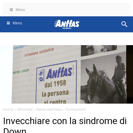
Menu
Menu
Home
Informati
News dall'Italia
Formazione
Invecchiare con la sindrome di
Down