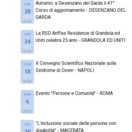
Autismo: a Desenzano del Garda il 41°
SAB
Corso di aggiornamento - DESENZANO DEL
28
NOV
GARDA
2026
La RSD Anffas Residence di Grandola ed
SAB
Uniti celebra 25 anni - GRANDOLA ED UNITI
24
OTT
2026
X Convegno Scientifico Nazionale sulla
DOM
Sindrome di Down - NAPOLI
18
OTT
2026
Evento "Persone e Comunità" - ROMA
MAR
6
OTT
2026
“L’inclusione sociale delle persone con
GIO
disabilità” - MACERATA
10